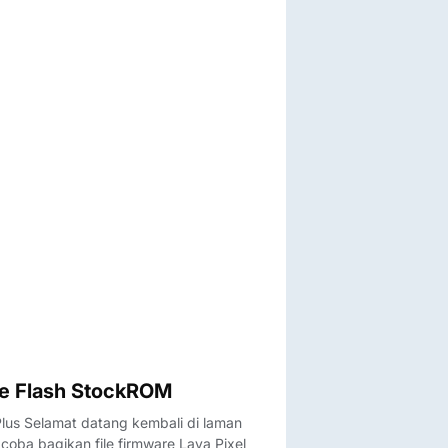
ile Flash StockROM
Plus Selamat datang kembali di laman
oba bagikan file firmware Lava Pixel