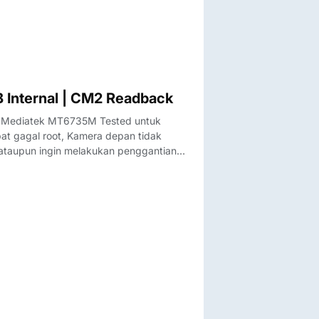
are 2GB RAM 16GB Internal | CM2 Readback
16 Mediatek MT6735M Tested untuk
at gagal root, Kamera depan tidak
8 ataupun ingin melakukan penggantian