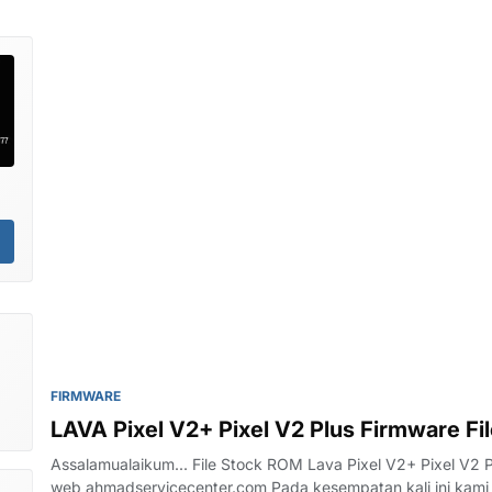
FIRMWARE
gi
LAVA Pixel V2+ Pixel V2 Plus Firmware F
Assalamualaikum... File Stock ROM Lava Pixel V2+ Pixel V2 
web ahmadservicecenter.com Pada kesempatan kali ini kami c