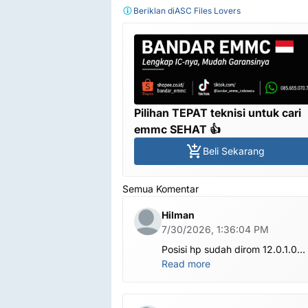
Beriklan di
ASC Files Lovers
Pilihan TEPAT teknisi untuk cari
emmc SEHAT 👍
Beli Sekarang
Semua Komentar
Hilman
7/30/2026, 1:36:04 PM
Posisi hp sudah dirom 12.0.1.0
.habis ubl apa perlu flash Rom la
Read more
om.tolong om dibantu