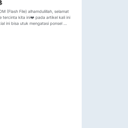

 (Flash File) alhamdulillah, selamat
rcinta kita ini❤️ pada artikel kali ini
cial ini bisa utuk mengatasi ponsel …