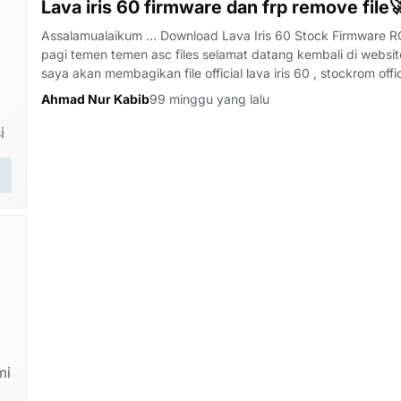
Lava iris 60 firmware dan frp remove file
Assalamualaikum ... Download Lava Iris 60 Stock Firmware ROM
pagi temen temen asc files selamat datang kembali di website te
saya akan membagikan file official lava iris 60 , stockrom offi
Ahmad Nur Kabib
99 minggu yang lalu
i
mi