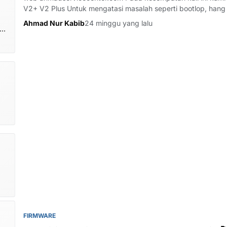
V2+ V2 Plus Untuk mengatasi masalah seperti bootlop, hang l
iklan, dan m…
Ahmad Nur Kabib
24 minggu yang lalu
om
FIRMWARE