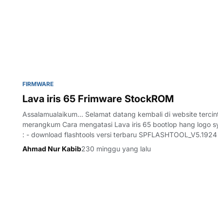
FIRMWARE
Lava iris 65 Frimware StockROM
Assalamualaikum... Selamat datang kembali di website tercinta k
merangkum Cara mengatasi Lava iris 65 bootlop hang logo s
: - download flashtools versi terbaru SPFLASHTOOL_V5.1924 
Lava_Iris_65_MT6739_0…
Ahmad Nur Kabib
230 minggu yang lalu