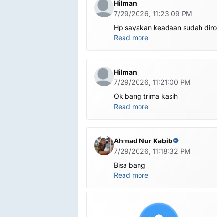
Hilman
7/29/2026, 11:23:09 PM
Hp sayakan keadaan sudah dir
global.apa harus ditest poin dlu
Read more
bang
Hilman
7/29/2026, 11:21:00 PM
Ok bang trima kasih
Read more
Ahmad Nur Kabib
7/29/2026, 11:18:32 PM
Bisa bang
Read more