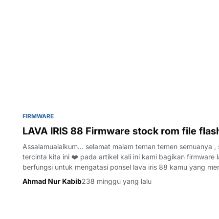
FIRMWARE
LAVA IRIS 88 Firmware stock rom file flas
Assalamualaikum... selamat malam teman temen semuanya , 
tercinta kita ini ❤️ pada artikel kali ini kami bagikan firmware
berfungsi untuk mengatasi ponsel lava iris 88 kamu yang men
terhenti terh…
Ahmad Nur Kabib
238 minggu yang lalu