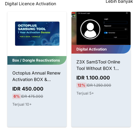
Lebih banyak
Digital Licence Activation
Digital Activation
Box / Dongle Reactivations
Z3X SamSTool Online
Tool Without BOX 1
Octoplus Annual Renew
Tahun Aktivasi
IDR 1.100.000
Activation BOX &
12%
IDR 1.250.000
Dongle
IDR 450.000
Terjual 5+
6%
IDR 475.000
Terjual 10+