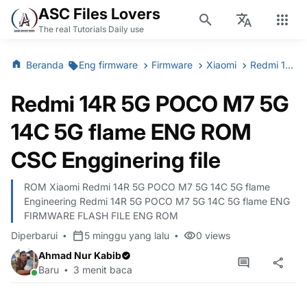
ASC Files Lovers
The real Tutorials Daily use
Beranda
Eng firmware
Firmware
Xiaomi
Redmi 14R 5G POCO M7 5G 14C 5G flame ENG ROM CSC Engginering file
Redmi 14R 5G POCO M7 5G
14C 5G flame ENG ROM
CSC Engginering file
ROM Xiaomi Redmi 14R 5G POCO M7 5G 14C 5G flame
Engineering Redmi 14R 5G POCO M7 5G 14C 5G flame ENG
FIRMWARE FLASH FILE ENG ROM
Diperbarui
5 minggu yang lalu
0
views
Ahmad Nur Kabib
Baru
3 menit baca