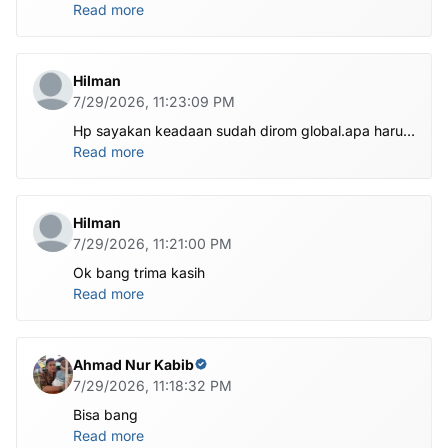
.habis ubl apa perlu flash Rom lagi om.tolong om
Read more
dibantu
Hilman
7/29/2026, 11:23:09 PM
Hp sayakan keadaan sudah dirom global.apa harus
ditest poin dlu bang
Read more
Hilman
7/29/2026, 11:21:00 PM
Ok bang trima kasih
Read more
Ahmad Nur Kabib
7/29/2026, 11:18:32 PM
Bisa bang
Read more