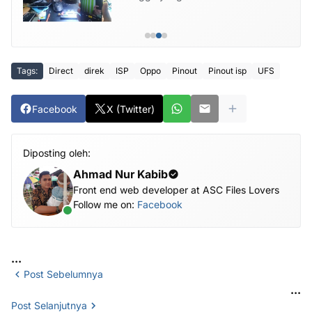
Tags:
Direct
direk
ISP
Oppo
Pinout
Pinout isp
UFS
Facebook
X (Twitter)
Diposting oleh:
Ahmad Nur Kabib
Front end web developer at ASC Files Lovers
Follow me on:
Facebook
...
Post Sebelumnya
...
Post Selanjutnya