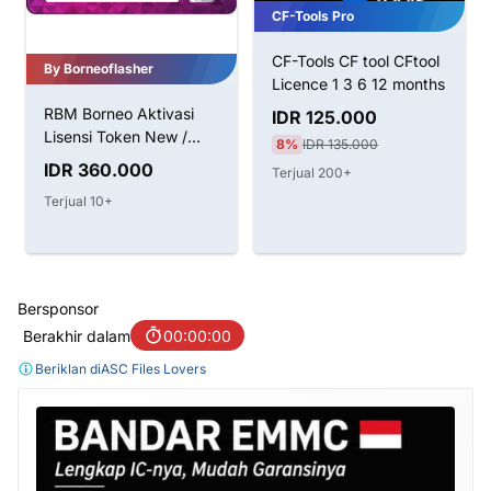
CF-Tools Pro
CF-Tools CF tool CFtool
By Borneoflasher
Licence 1 3 6 12 months
RBM Borneo Aktivasi
IDR 125.000
Lisensi Token New /
8%
IDR 135.000
Renew
IDR 360.000
Terjual 200+
Terjual 10+
Bersponsor
Berakhir dalam
00:00:00
Beriklan di
ASC Files Lovers