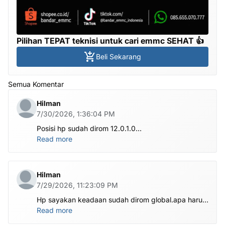
Pilihan TEPAT teknisi untuk cari emmc SEHAT 👍
Beli Sekarang
Semua Komentar
Hilman
7/30/2026, 1:36:04 PM
Posisi hp sudah dirom 12.0.1.0
.habis ubl apa perlu flash Rom lagi om.tolong om
Read more
dibantu
Hilman
7/29/2026, 11:23:09 PM
Hp sayakan keadaan sudah dirom global.apa harus
ditest poin dlu bang
Read more