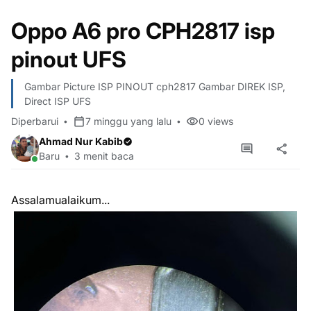
Oppo A6 pro CPH2817 isp
pinout UFS
Gambar Picture ISP PINOUT cph2817 Gambar DIREK ISP,
Direct ISP UFS
Diperbarui
7 minggu yang lalu
0
views
Ahmad Nur Kabib
Baru
3 menit baca
Assalamualaikum...