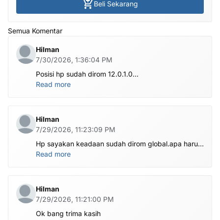
Beli Sekarang
Semua Komentar
Hilman
7/30/2026, 1:36:04 PM
Posisi hp sudah dirom 12.0.1.0
.habis ubl apa perlu flash Rom lagi om.tolong om
Read more
dibantu
Hilman
7/29/2026, 11:23:09 PM
Hp sayakan keadaan sudah dirom global.apa harus
ditest poin dlu bang
Read more
Hilman
7/29/2026, 11:21:00 PM
Ok bang trima kasih