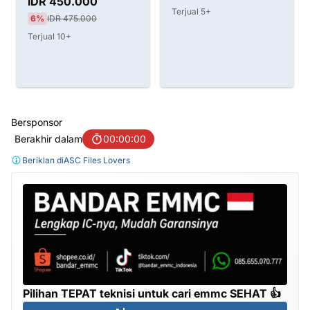
IDR 450.000
Terjual 5+
6%
IDR 475.000
Terjual 10+
Bersponsor
Berakhir dalam
00:00:00
Beriklan di
ASC Files Lovers
Pilihan TEPAT teknisi untuk cari emmc SEHAT 👍