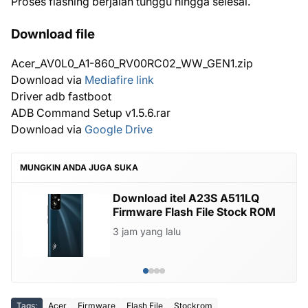
Proses flashing berjalan tunggu hingga selesai.
Download file
Acer_AV0L0_A1-860_RV00RC02_WW_GEN1.zip
Download via
Mediafire link
Driver adb fastboot
ADB Command Setup v1.5.6.rar
Download via
Google Drive
MUNGKIN ANDA JUGA SUKA
Download itel A23S A511LQ
Firmware Flash File Stock ROM
3 jam yang lalu
Tags:
Acer
Firmware
Flash File
Stockrom