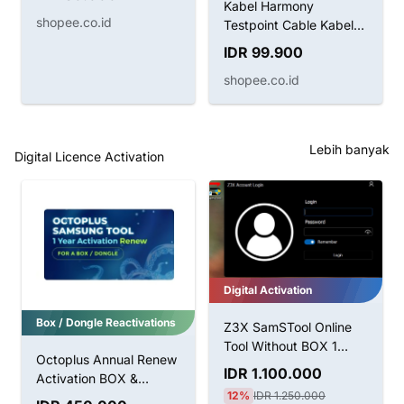
Kabel Harmony
shopee.co.id
Testpoint Cable Kabel
Boot Huawei
IDR 99.900
shopee.co.id
Lebih banyak
Digital Licence Activation
Digital Activation
Box / Dongle Reactivations
Z3X SamSTool Online
Tool Without BOX 1
Octoplus Annual Renew
Tahun Aktivasi
IDR 1.100.000
Activation BOX &
12%
IDR 1.250.000
Dongle