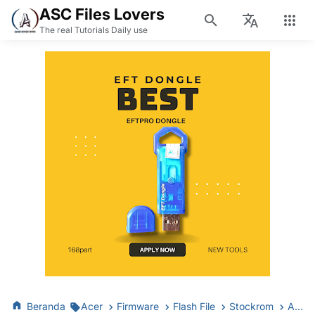
ASC Files Lovers
The real Tutorials Daily use
Beranda
Acer
Firmware
Flash File
Stockrom
Acer Iconia Tab 8 A1-860 Firmware File Flash StockROM