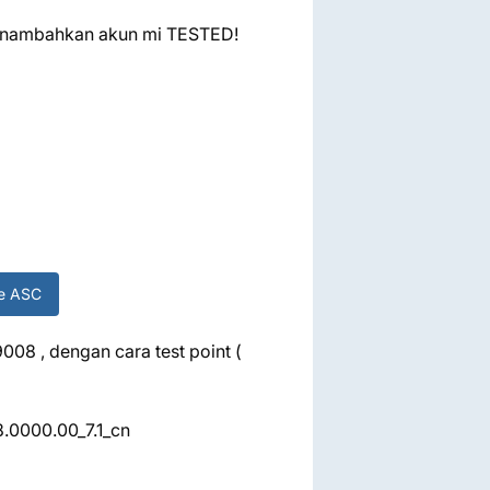
menambahkan akun mi TESTED!
ne ASC
08 , dengan cara test point (
.0000.00_7.1_cn