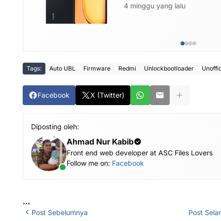
4 minggu yang lalu
Tags:
Auto UBL
Firmware
Redmi
Unlockbootloader
Unoffic
Facebook
X (Twitter)
Diposting oleh:
Ahmad Nur Kabib
Front end web developer at ASC Files Lovers
Follow me on:
Facebook
...
Post Sebelumnya
Post Sela