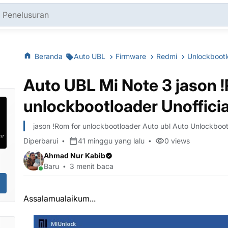
Beranda
Auto UBL
Firmware
Redmi
Unlockboot
Auto UBL Mi Note 3 jason 
unlockbootloader Unofficia
jason !Rom for unlockbootloader Auto ubl Auto Unlockboo
Diperbarui
41 minggu yang lalu
0
views
Ahmad Nur Kabib
Baru
3 menit baca
Assalamualaikum...