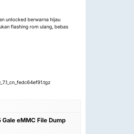
isan unlocked berwarna hijau
rlukan flashing rom ulang, bebas
7.1_cn_fedc64ef91.tgz
5 Gale eMMC File Dump