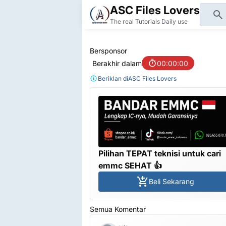
ASC Files Lovers
The real Tutorials Daily use
Bersponsor
Berakhir dalam
00:00:00
Beriklan di
ASC Files Lovers
Pilihan TEPAT teknisi untuk cari
emmc SEHAT 👍
Beli Sekarang
Semua Komentar