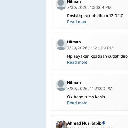
Hilman
7/30/2026, 1:36:04 PM
Posisi hp sudah dirom 12.0.1.0
.habis ubl apa perlu flash Rom la
Read more
om.tolong om dibantu
Hilman
7/29/2026, 11:23:09 PM
Hp sayakan keadaan sudah dir
global.apa harus ditest poin dlu
Read more
bang
Hilman
7/29/2026, 11:21:00 PM
Ok bang trima kasih
Read more
Ahmad Nur Kabib