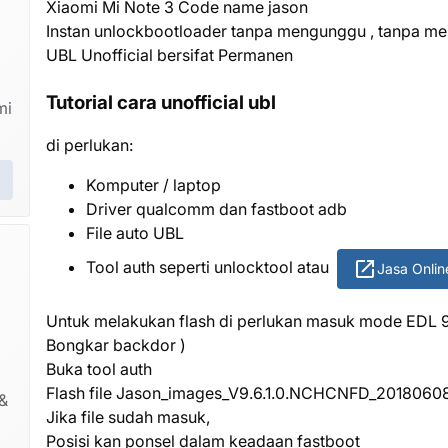
Xiaomi Mi Note 3 Code name jason
Instan unlockbootloader tanpa mengunggu , tanpa 
UBL Unofficial bersifat Permanen
Tutorial cara unofficial ubl
mi
di perlukan:
Komputer / laptop
Driver qualcomm dan fastboot adb
File auto UBL
Tool auth seperti unlocktool atau
Jasa Onli
Untuk melakukan flash di perlukan masuk mode EDL 90
Bongkar backdor )
Buka tool auth
Flash file Jason_images_V9.6.1.0.NCHCNFD_20180608
&
Jika file sudah masuk,
Posisi kan ponsel dalam keadaan fastboot