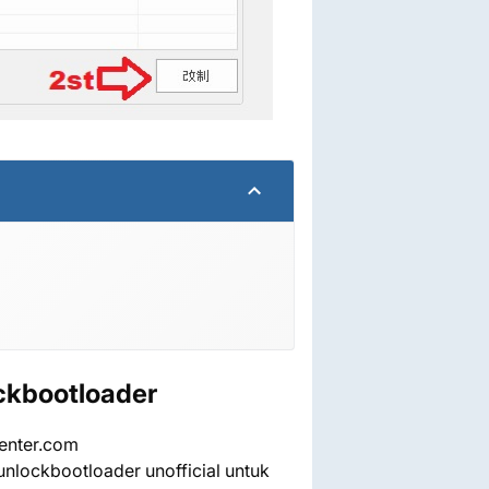
ockbootloader
enter.com
unlockbootloader unofficial untuk