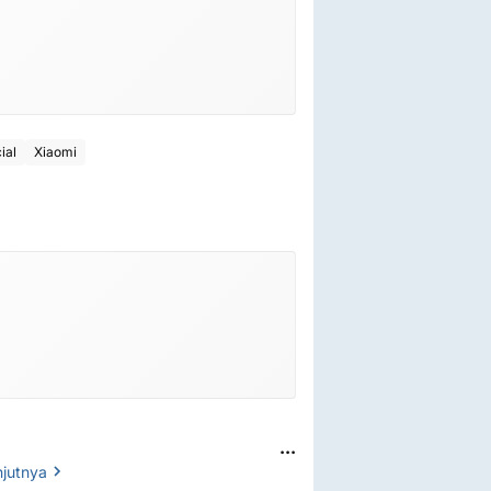
ial
Xiaomi
...
njutnya