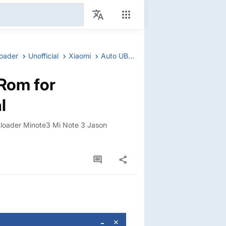
loader
Unofficial
Xiaomi
Auto UBL Mi Note 3 jason !Rom for unlockbootloader Unofficial
!Rom for
l
tloader Minote3 Mi Note 3 Jason