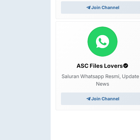
Join Channel
ASC Files Lovers
Saluran Whatsapp Resmi, Update
News
Join Channel
Redmi Note 14 Pro POCO X7 malachite ENG
ROM CSC Factory ROM Engginering