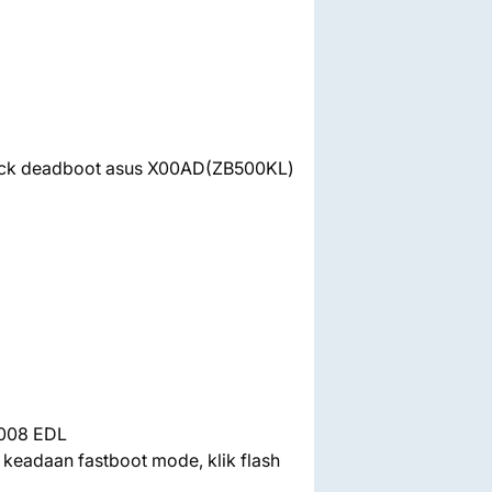
brick deadboot asus X00AD(ZB500KL)
9008 EDL
m keadaan fastboot mode, klik flash