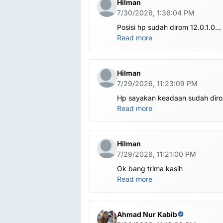
Hilman
7/30/2026, 1:36:04 PM
Posisi hp sudah dirom 12.0.1.0
.habis ubl apa perlu flash Rom la
Read more
om.tolong om dibantu
Hilman
7/29/2026, 11:23:09 PM
Hp sayakan keadaan sudah dir
global.apa harus ditest poin dlu
Read more
bang
Hilman
7/29/2026, 11:21:00 PM
Ok bang trima kasih
Read more
Ahmad Nur Kabib