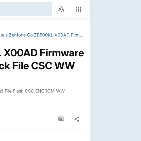
Asus Zenfone Go ZB500KL X00AD Firmware File Flash StockROM Unbrick File CSC WW ROM
L X00AD Firmware
ick File CSC WW
le) File Flash CSC ENGROM WW