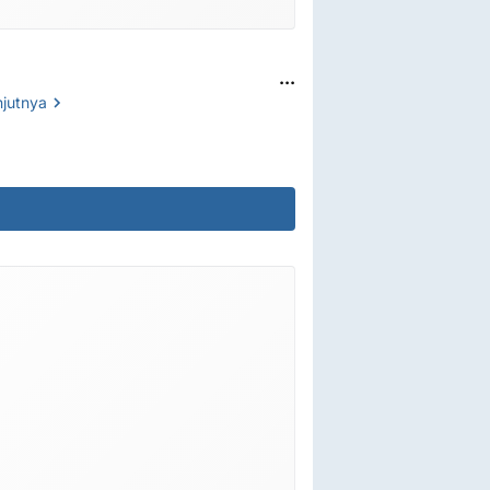
...
njutnya