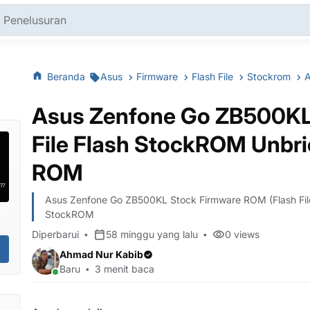
Beranda
Asus
Firmware
Flash File
Stockrom
Asus Zenfone Go ZB500K
File Flash StockROM Unbr
ROM
Asus Zenfone Go ZB500KL Stock Firmware ROM (Flash Fi
StockROM
Diperbarui
58 minggu yang lalu
0
views
Ahmad Nur Kabib
Baru
3 menit baca