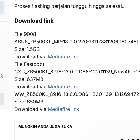
Proses flashing berjalan tunggu hingga selesai...
Download link
File 9008
ASUS_ZB500KL_MP-13.0.0.270-131178312069627461.
Size: 1.5GB
Download via
Mediafire link
File Fastboot
CSC_ZB500KL_8916-13.0.0.D86-12201139_NewAFT-1
 &
Size: 637MB
Download via
Mediafire link
WW_ZB500KL_8916-13.0.0.D86-12201139-131269472
Size: 650MB
Download via
Mediafire link
MUNGKIN ANDA JUGA SUKA