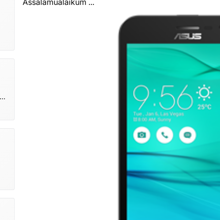
Assalamualaikum ...
gi
om