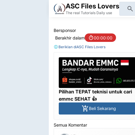
ASC Files Lovers
The real Tutorials Daily use
Bersponsor
Berakhir dalam
00:00:00
Beriklan di
ASC Files Lovers
Pilihan TEPAT teknisi untuk cari
emmc SEHAT 👍
Beli Sekarang
Semua Komentar