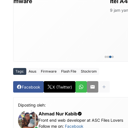
Itel A49 A661L Firm
9 jam yang lalu
Tags:
Asus
Firmware
Flash File
Stockrom
Facebook
X (Twitter)
Diposting oleh:
Ahmad Nur Kabib
Front end web developer at ASC Files Lovers
Follow me on:
Facebook