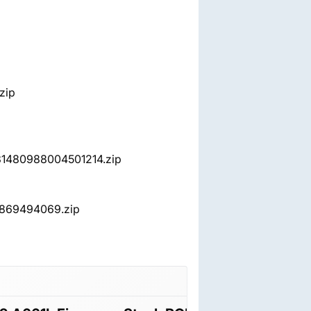
zip
31480988004501214.zip
869494069.zip