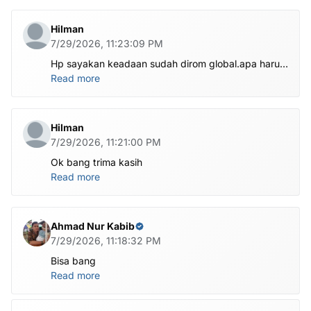
Hilman
7/29/2026, 11:23:09 PM
Hp sayakan keadaan sudah dirom global.apa harus
ditest poin dlu bang
Read more
Hilman
7/29/2026, 11:21:00 PM
Ok bang trima kasih
Read more
Ahmad Nur Kabib
7/29/2026, 11:18:32 PM
Bisa bang
Read more