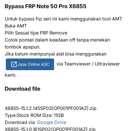
Bypass FRP Note 50 Pro X6855
Untuk bypass frp seri ini kami menggunakan tool AMT
Buka AMT
Pilih Sesuai tipe FRP Remove
Colok ponsel dalam keadaan off tanpa menekan
tombok apapun.
Jika belum mempunyai alat bisa menggunakan
via Teamviewer / Ultraviewer
Jasa Online ASC
kami.
Download file
X6855-15.1.2.145SP03(OP001PF001AZ).zip
Type:Stock ROM Size: 11GB
Download via
Google Drive
X6855-15.1.0.161SP02(OP001PF001AZ).zip