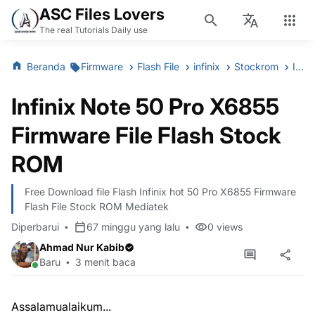
ASC Files Lovers
The real Tutorials Daily use
Beranda
Firmware
Flash File
infinix
Stockrom
Infinix Note 50 Pro X6855 Firmware File Flash Stock ROM
Infinix Note 50 Pro X6855
Firmware File Flash Stock
ROM
Free Download file Flash Infinix hot 50 Pro X6855 Firmware
Flash File Stock ROM Mediatek
Diperbarui
67 minggu yang lalu
0
views
Ahmad Nur Kabib
Baru
3 menit baca
Assalamualaikum...