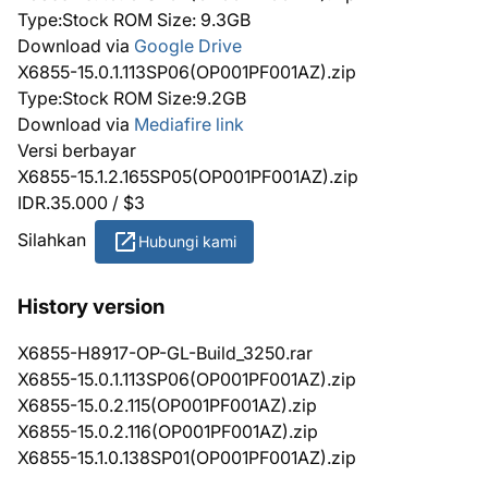
Type:Stock ROM Size: 9.3GB
Download via
Google Drive
X6855-15.0.1.113SP06(OP001PF001AZ).zip
Type:Stock ROM Size:9.2GB
Download via
Mediafire link
Versi berbayar
X6855-15.1.2.165SP05(OP001PF001AZ).zip
IDR.35.000 / $3
Silahkan
Hubungi kami
History version
X6855-H8917-OP-GL-Build_3250.rar
X6855-15.0.1.113SP06(OP001PF001AZ).zip
X6855-15.0.2.115(OP001PF001AZ).zip
X6855-15.0.2.116(OP001PF001AZ).zip
X6855-15.1.0.138SP01(OP001PF001AZ).zip