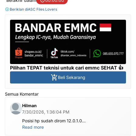
Berakhir dalam
00:00:00
Beriklan di
ASC Files Lovers
Pilihan TEPAT teknisi untuk cari emmc SEHAT 👍
Beli Sekarang
Semua Komentar
Hilman
7/30/2026, 1:36:04 PM
Posisi hp sudah dirom 12.0.1.0
.habis ubl apa perlu flash Rom lagi om.tolong om
Read more
dibantu