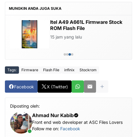
MUNGKIN ANDA JUGA SUKA
Itel A49 A661L Firmware Stock
ROM Flash File
15 jam yang lalu
Tags:
Firmware
Flash File
infinix
Stockrom
Facebook
X (Twitter)
Diposting oleh:
Ahmad Nur Kabib
Front end web developer at ASC Files Lovers
Follow me on:
Facebook