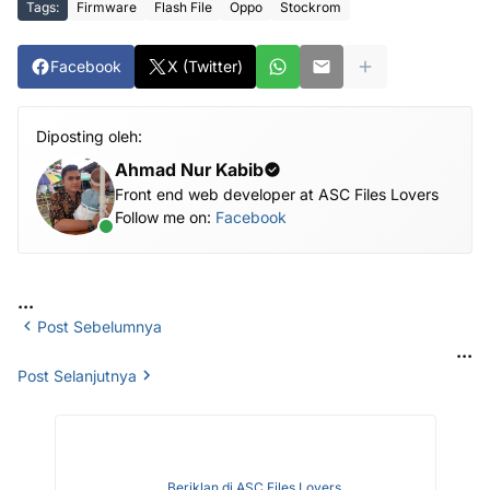
Tags:
Firmware
Flash File
Oppo
Stockrom
Facebook
X (Twitter)
Diposting oleh:
Ahmad Nur Kabib
Front end web developer at ASC Files Lovers
Follow me on:
Facebook
...
Post Sebelumnya
...
Post Selanjutnya
Beriklan di ASC Files Lovers