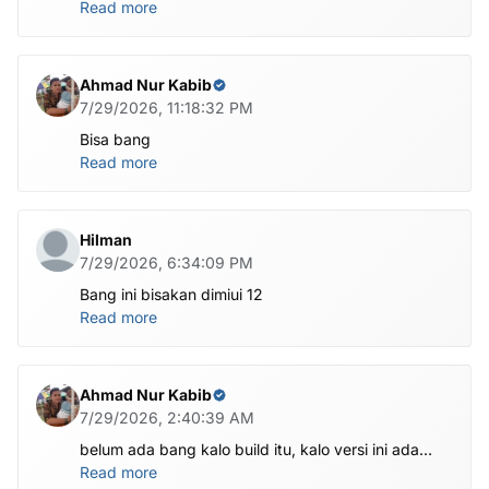
Read more
Ahmad Nur Kabib
7/29/2026, 11:18:32 PM
Bisa bang
Read more
Hilman
7/29/2026, 6:34:09 PM
Bang ini bisakan dimiui 12
Read more
Ahmad Nur Kabib
7/29/2026, 2:40:39 AM
belum ada bang kalo build itu, kalo versi ini ada
X1201-M1201ABCDEFGHI-V-OP-260625V1482
Read more