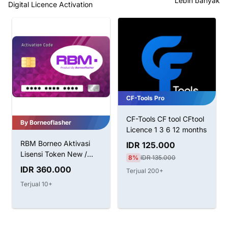
Lebih banyak
Digital Licence Activation
CF-Tools Pro
CF-Tools CF tool CFtool
By Borneoflasher
Licence 1 3 6 12 months
RBM Borneo Aktivasi
IDR 125.000
Lisensi Token New /
8%
IDR 135.000
Renew
IDR 360.000
Terjual 200+
Terjual 10+