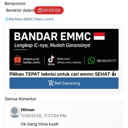
Bersponsor
Berakhir dalam
00:00:00
Beriklan di
ASC Files Lovers
Pilihan TEPAT teknisi untuk cari emmc SEHAT 👍
Beli Sekarang
Semua Komentar
Hilman
7/29/2026, 11:21:00 PM
Ok bang trima kasih