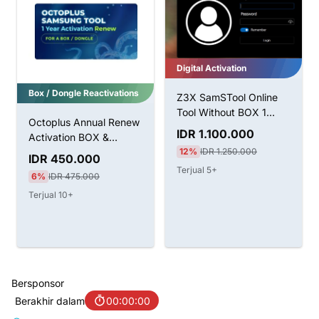
Digital Activation
Box / Dongle Reactivations
Z3X SamSTool Online
Tool Without BOX 1
Octoplus Annual Renew
Tahun Aktivasi
IDR 1.100.000
Activation BOX &
12%
IDR 1.250.000
Dongle
IDR 450.000
Terjual 5+
6%
IDR 475.000
Terjual 10+
Bersponsor
Berakhir dalam
00:00:00