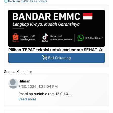
Beriklan di
ASC Files Lovers
Pilihan TEPAT teknisi untuk cari emmc SEHAT 👍
Beli Sekarang
Semua Komentar
Hilman
7/30/2026, 1:36:04 PM
Posisi hp sudah dirom 12.0.1.0
.habis ubl apa perlu flash Rom lagi om.tolong om
Read more
dibantu