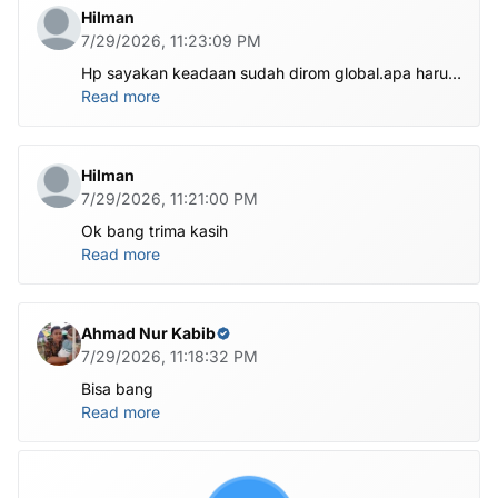
Hilman
7/29/2026, 11:23:09 PM
Hp sayakan keadaan sudah dirom global.apa harus
ditest poin dlu bang
Read more
Hilman
7/29/2026, 11:21:00 PM
Ok bang trima kasih
Read more
Ahmad Nur Kabib
7/29/2026, 11:18:32 PM
Bisa bang
Read more