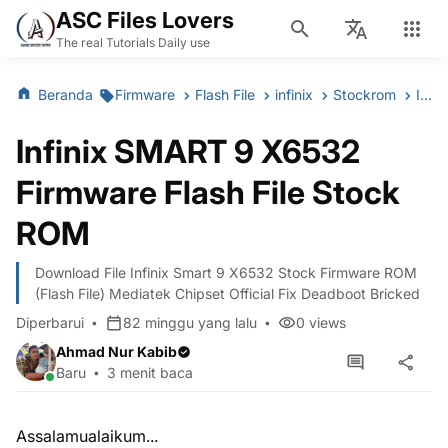
ASC Files Lovers
The real Tutorials Daily use
Beranda
Firmware
Flash File
infinix
Stockrom
Infinix SMART 9 X6532 Firmware Flash File Stock ROM
Infinix SMART 9 X6532
Firmware Flash File Stock
ROM
Download File Infinix Smart 9 X6532 Stock Firmware ROM
(Flash File) Mediatek Chipset Official Fix Deadboot Bricked
Diperbarui
82 minggu yang lalu
0
views
Ahmad Nur Kabib
Baru
3 menit baca
Assalamualaikum...