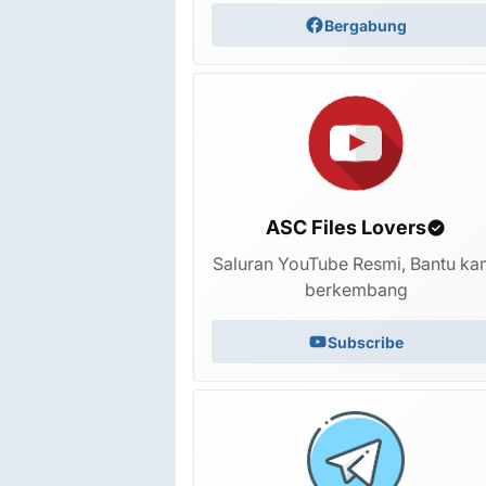
Bergabung
ASC Files Lovers
Saluran YouTube Resmi, Bantu ka
berkembang
Subscribe
Xiaomi 15 dada ENG ROM CSC Engginering fil
5 minggu yang lalu