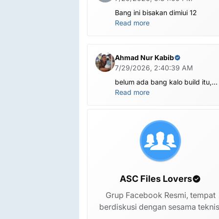
Bang ini bisakan dimiui 12
Read more
Ahmad Nur Kabib
7/29/2026, 2:40:39 AM
belum ada bang kalo build itu,
kalo versi ini ada X1201-
Read more
M1201ABCDEFGHI-V-OP-
260625V1482
ASC Files Lovers
Grup Facebook Resmi, tempat
berdiskusi dengan sesama teknis