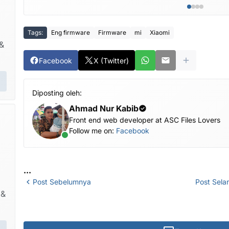
Tags:
Eng firmware
Firmware
mi
Xiaomi
&
Facebook
X (Twitter)
Diposting oleh:
Ahmad Nur Kabib
Front end web developer at ASC Files Lovers
Follow me on:
Facebook
...
Post Sebelumnya
Post Sela
 &