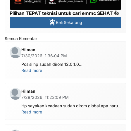
Pilihan TEPAT teknisi untuk cari emmc SEHAT 👍
Beli Sekarang
Semua Komentar
Hilman
7/30/2026, 1:36:04 PM
Posisi hp sudah dirom 12.0.1.0
.habis ubl apa perlu flash Rom lagi om.tolong om
Read more
dibantu
Hilman
7/29/2026, 11:23:09 PM
Hp sayakan keadaan sudah dirom global.apa harus
ditest poin dlu bang
Read more