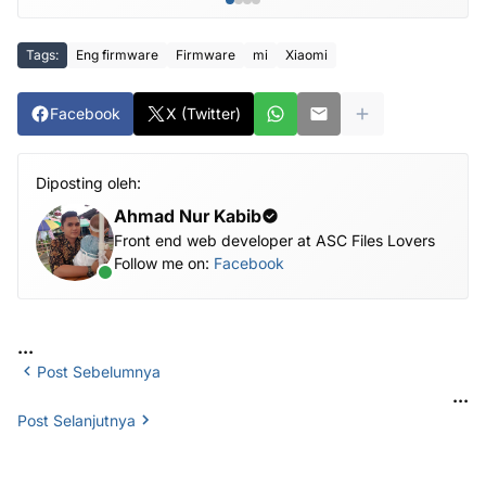
Tags:
Eng firmware
Firmware
mi
Xiaomi
Facebook
X (Twitter)
Diposting oleh:
Ahmad Nur Kabib
Front end web developer at ASC Files Lovers
Follow me on:
Facebook
...
Post Sebelumnya
...
Post Selanjutnya