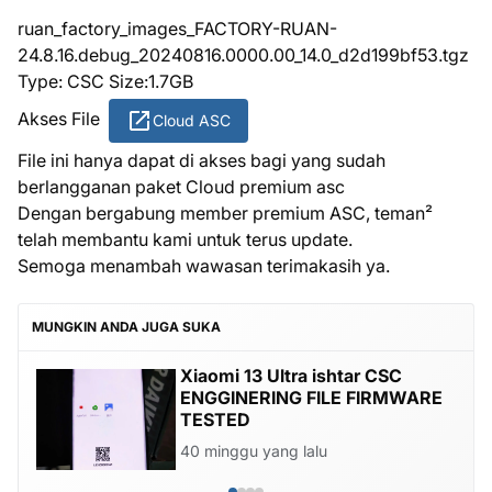
ruan_factory_images_FACTORY-RUAN-
24.8.16.debug_20240816.0000.00_14.0_d2d199bf53.tgz
Type: CSC Size:1.7GB
Akses File
Cloud ASC
File ini hanya dapat di akses bagi yang sudah
berlangganan paket Cloud premium asc
Dengan bergabung member premium ASC, teman²
telah membantu kami untuk terus update.
Semoga menambah wawasan terimakasih ya.
MUNGKIN ANDA JUGA SUKA
Xiaomi 13 Ultra ishtar CSC
ENGGINERING FILE FIRMWARE
TESTED
40 minggu yang lalu