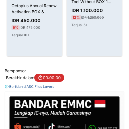
Tool Without BOX 1
Octoplus Annual Renew
Tahun Aktivasi
IDR 1.100.000
Activation BOX &
12%
IDR 1.250.000
Dongle
IDR 450.000
Terjual 5+
6%
IDR 475.000
Terjual 10+
Bersponsor
Berakhir dalam
00:00:00
Beriklan di
ASC Files Lovers