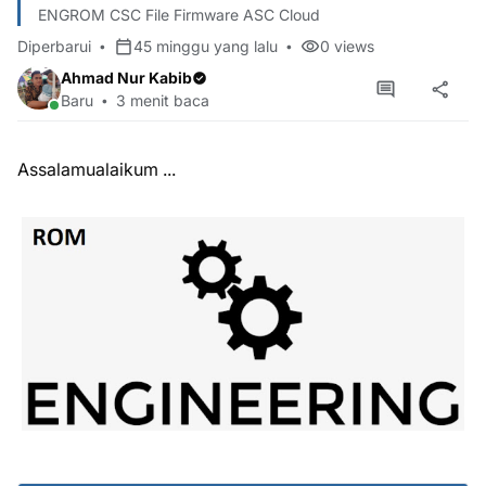
ENGROM CSC File Firmware ASC Cloud
Diperbarui
45 minggu yang lalu
0
views
Ahmad Nur Kabib
Baru
3 menit baca
Assalamualaikum ...