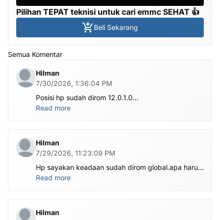
Pilihan TEPAT teknisi untuk cari emmc SEHAT 👍
Beli Sekarang
Semua Komentar
Hilman
7/30/2026, 1:36:04 PM
Posisi hp sudah dirom 12.0.1.0
.habis ubl apa perlu flash Rom lagi om.tolong om
Read more
dibantu
Hilman
7/29/2026, 11:23:09 PM
Hp sayakan keadaan sudah dirom global.apa harus
ditest poin dlu bang
Read more
Hilman