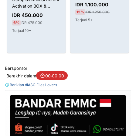
Tahun Aktivasi
IDR 1.100.000
Activation BOX &
12%
IDR 1.250.000
Dongle
IDR 450.000
Terjual 5+
6%
IDR 475.000
Terjual 10+
Bersponsor
Berakhir dalam
00:00:00
Beriklan di
ASC Files Lovers