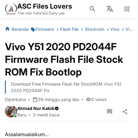
ASC Files Lovers
The real Tutorials Daily use
Beranda
Firmware
Flash File
Stockrom
Vivo
Vivo Y51 2020 PD2044F Firmware Flash File Stock ROM Fix Bootlop
Vivo Y51 2020 PD2044F
Firmware Flash File Stock
ROM Fix Bootlop
Download Free Firmware Flash file StockROM Vivo Y51
2020 PD2044F Fix
Diperbarui
39 minggu yang lalu
0
views
Ahmad Nur Kabib
Baru
3 menit baca
Assalamualaikum...