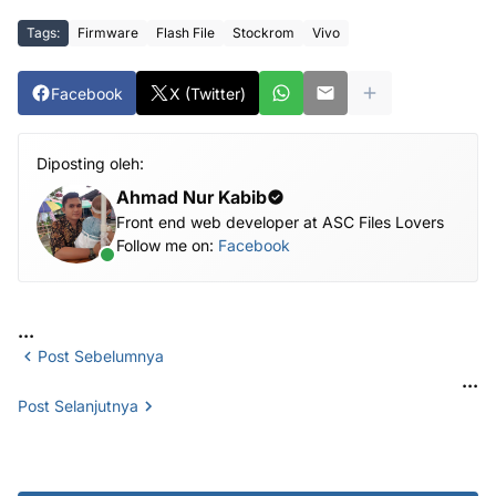
Tags:
Firmware
Flash File
Stockrom
Vivo
Facebook
X (Twitter)
Diposting oleh:
Ahmad Nur Kabib
Front end web developer at ASC Files Lovers
Follow me on:
Facebook
...
Post Sebelumnya
...
Post Selanjutnya