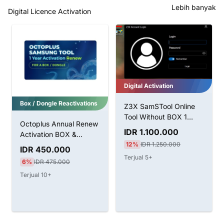
Lebih banyak
Digital Licence Activation
Digital Activation
Box / Dongle Reactivations
Z3X SamSTool Online
Tool Without BOX 1
Octoplus Annual Renew
Tahun Aktivasi
IDR 1.100.000
Activation BOX &
12%
IDR 1.250.000
Dongle
IDR 450.000
Terjual 5+
6%
IDR 475.000
Terjual 10+