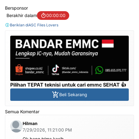
Bersponsor
Berakhir dalam
00:00:00
Beriklan di
ASC Files Lovers
Pilihan TEPAT teknisi untuk cari emmc SEHAT 👍
Beli Sekarang
Semua Komentar
Hilman
7/29/2026, 11:21:00 PM
Ok bang trima kasih