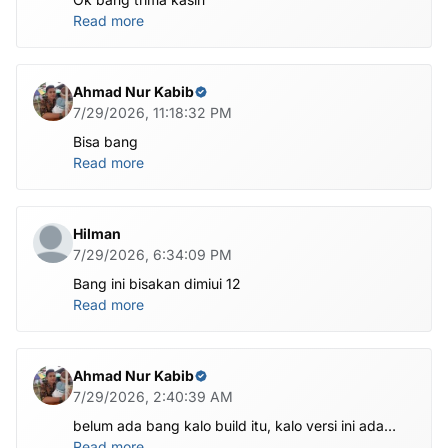
Read more
Ahmad Nur Kabib
7/29/2026, 11:18:32 PM
Bisa bang
Read more
Hilman
7/29/2026, 6:34:09 PM
Bang ini bisakan dimiui 12
Read more
Ahmad Nur Kabib
7/29/2026, 2:40:39 AM
belum ada bang kalo build itu, kalo versi ini ada
X1201-M1201ABCDEFGHI-V-OP-260625V1482
Read more