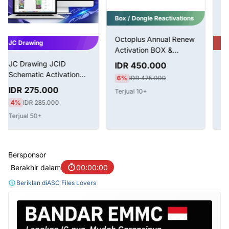
Digital Activation
Box / Dongle Reactivations
Z3X SamSTool Online
Tool Without BOX 1
Octoplus Annual Renew
Tahun Aktivasi
IDR 1.100.000
Activation BOX &
12%
IDR 1.250.000
Dongle
IDR 450.000
Terjual 5+
6%
IDR 475.000
Terjual 10+
Bersponsor
Berakhir dalam
00:00:00
Beriklan di
ASC Files Lovers