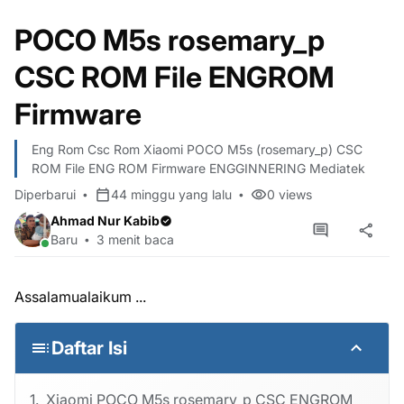
POCO M5s rosemary_p
CSC ROM File ENGROM
Firmware
Eng Rom Csc Rom Xiaomi POCO M5s (rosemary_p) CSC
ROM File ENG ROM Firmware ENGGINNERING Mediatek
Diperbarui
44 minggu yang lalu
0
views
Ahmad Nur Kabib
Baru
3 menit baca
Assalamualaikum ...
Daftar Isi
Xiaomi POCO M5s rosemary_p CSC ENGROM