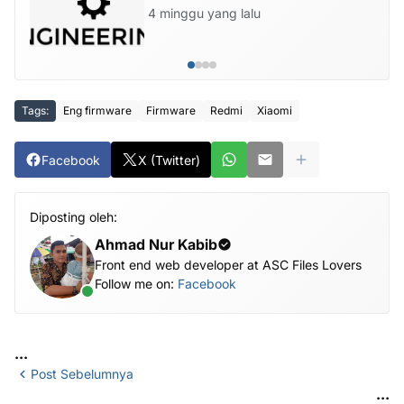
4 minggu yang lalu
Tags:
Eng firmware
Firmware
Redmi
Xiaomi
Facebook
X (Twitter)
Diposting oleh:
Ahmad Nur Kabib
Front end web developer at ASC Files Lovers
Follow me on:
Facebook
...
Post Sebelumnya
...