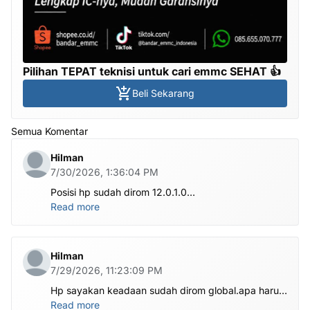
Pilihan TEPAT teknisi untuk cari emmc SEHAT 👍
Beli Sekarang
Semua Komentar
Hilman
7/30/2026, 1:36:04 PM
Posisi hp sudah dirom 12.0.1.0
.habis ubl apa perlu flash Rom lagi om.tolong om
Read more
dibantu
Hilman
7/29/2026, 11:23:09 PM
Hp sayakan keadaan sudah dirom global.apa harus
ditest poin dlu bang
Read more