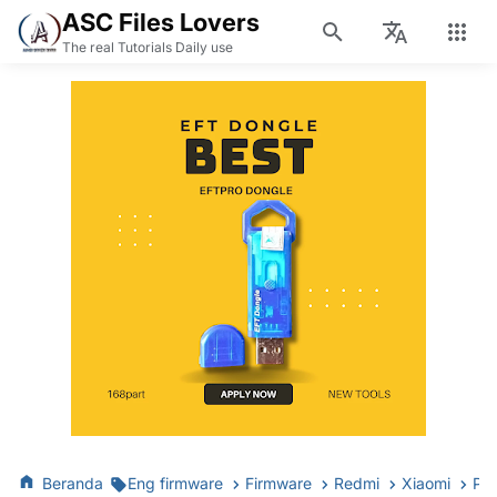
ASC Files Lovers
The real Tutorials Daily use
Beranda
Eng firmware
Firmware
Redmi
Xiaomi
POCO M5s rosemary_p CSC ROM File ENGROM Firmware