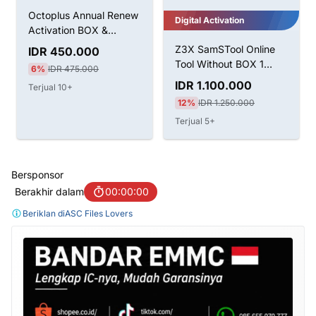
Tool Without BOX 1
Octoplus Annual Renew
Tahun Aktivasi
IDR 1.100.000
Activation BOX &
12%
IDR 1.250.000
Dongle
IDR 450.000
Terjual 5+
6%
IDR 475.000
Terjual 10+
Bersponsor
Berakhir dalam
00:00:00
Beriklan di
ASC Files Lovers