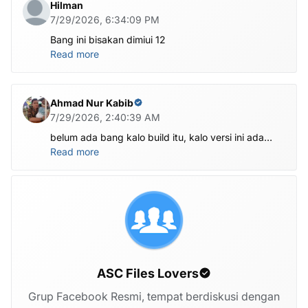
Hilman
7/29/2026, 6:34:09 PM
Bang ini bisakan dimiui 12
Read more
Ahmad Nur Kabib
7/29/2026, 2:40:39 AM
belum ada bang kalo build itu, kalo versi ini ada
X1201-M1201ABCDEFGHI-V-OP-260625V1482
Read more
ASC Files Lovers
Grup Facebook Resmi, tempat berdiskusi dengan