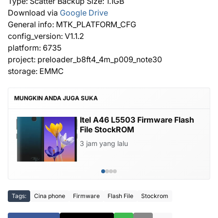
Type: Scatter Backup Size: 1.1GB
Download via
Google Drive
General info: MTK_PLATFORM_CFG
config_version: V1.1.2
platform: 6735
project: preloader_b8ft4_4m_p009_note30
storage: EMMC
MUNGKIN ANDA JUGA SUKA
Itel A23 Pro L5006C Firmware
Flash File Stock ROM
3 jam yang lalu
Tags:
Cina phone
Firmware
Flash File
Stockrom