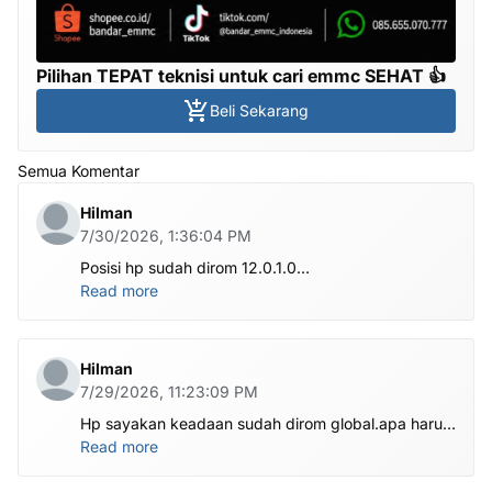
Pilihan TEPAT teknisi untuk cari emmc SEHAT 👍
Beli Sekarang
Semua Komentar
Hilman
7/30/2026, 1:36:04 PM
Posisi hp sudah dirom 12.0.1.0
.habis ubl apa perlu flash Rom lagi om.tolong om
Read more
dibantu
Hilman
7/29/2026, 11:23:09 PM
Hp sayakan keadaan sudah dirom global.apa harus
ditest poin dlu bang
Read more