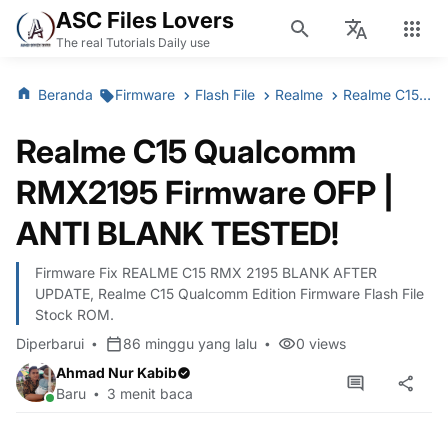
ASC Files Lovers
The real Tutorials Daily use
Beranda
Firmware
Flash File
Realme
Realme C15 Qualcomm RMX2195 Firmware OFP | ANTI BLANK TESTED!
Realme C15 Qualcomm
RMX2195 Firmware OFP |
ANTI BLANK TESTED!
Firmware Fix REALME C15 RMX 2195 BLANK AFTER
UPDATE, Realme C15 Qualcomm Edition Firmware Flash File
Stock ROM.
Diperbarui
86 minggu yang lalu
0
views
Ahmad Nur Kabib
Baru
3 menit baca