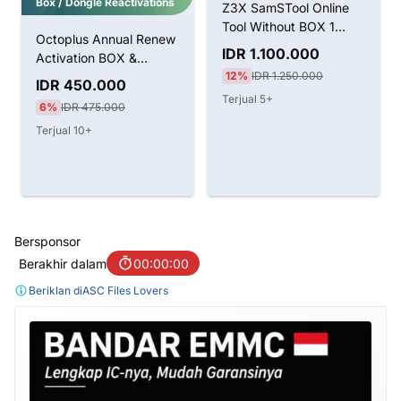
Box / Dongle Reactivations
Z3X SamSTool Online
Tool Without BOX 1
Octoplus Annual Renew
Tahun Aktivasi
IDR 1.100.000
Activation BOX &
12%
IDR 1.250.000
Dongle
IDR 450.000
Terjual 5+
6%
IDR 475.000
Terjual 10+
Bersponsor
Berakhir dalam
00:00:00
Beriklan di
ASC Files Lovers