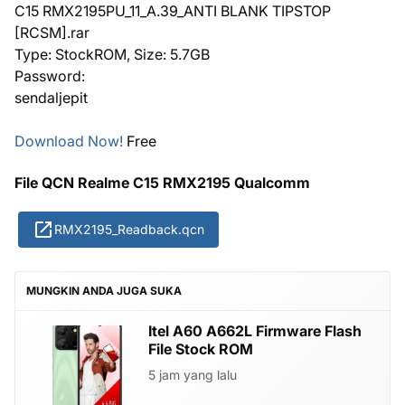
C15 RMX2195PU_11_A.39_ANTI BLANK TIPSTOP
[RCSM].rar
Type: StockROM, Size: 5.7GB
Password:
sendaljepit
Download Now!
Free
File QCN Realme C15 RMX2195 Qualcomm
RMX2195_Readback.qcn
MUNGKIN ANDA JUGA SUKA
Itel A60 A662L Firmware Flash
File Stock ROM
5 jam yang lalu