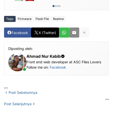
Tags:
Firmware
Flash File
Realme
Facebook
X (Twitter)
Diposting oleh:
Ahmad Nur Kabib
Front end web developer at ASC Files Lovers
Follow me on:
Facebook
...
Post Sebelumnya
...
Post Selanjutnya