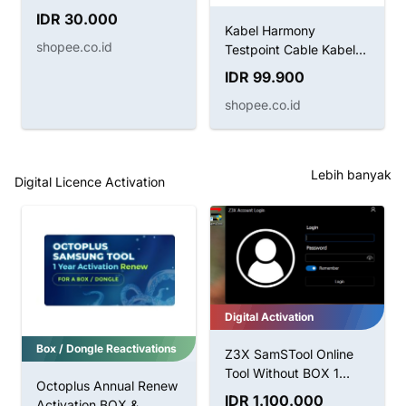
IDR 30.000
Kabel Harmony
shopee.co.id
Testpoint Cable Kabel
Boot Huawei
IDR 99.900
shopee.co.id
Lebih banyak
Digital Licence Activation
Digital Activation
Box / Dongle Reactivations
Z3X SamSTool Online
Tool Without BOX 1
Octoplus Annual Renew
Tahun Aktivasi
IDR 1.100.000
Activation BOX &