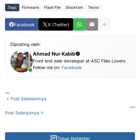
Tags:
Firmware
Flash File
Stockrom
Tecno
Facebook
X (Twitter)
Diposting oleh:
Ahmad Nur Kabib
Front end web developer at ASC Files Lovers
Follow me on:
Facebook
...
Post Sebelumnya
...
Post Selanjutnya
Tutup Komentar