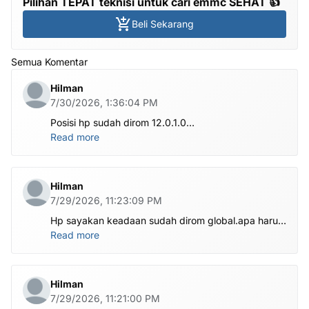
Pilihan TEPAT teknisi untuk cari emmc SEHAT 👍
Beli Sekarang
Semua Komentar
Hilman
7/30/2026, 1:36:04 PM
Posisi hp sudah dirom 12.0.1.0
.habis ubl apa perlu flash Rom lagi om.tolong om
Read more
dibantu
Hilman
7/29/2026, 11:23:09 PM
Hp sayakan keadaan sudah dirom global.apa harus
ditest poin dlu bang
Read more
Hilman
7/29/2026, 11:21:00 PM