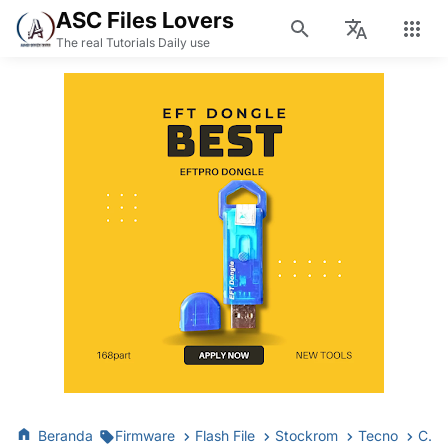
ASC Files Lovers
The real Tutorials Daily use
Beranda
Firmware
Flash File
Stockrom
Tecno
CAMON 20 Premier 5G CK9n Firmware Flash File Stock ROM | Fix dm-verity corruption