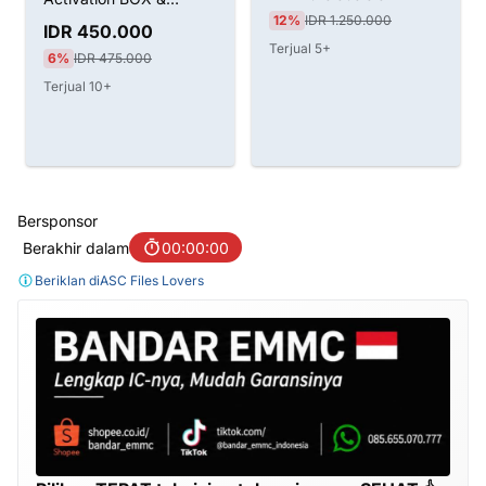
12%
IDR 1.250.000
Dongle
IDR 450.000
Terjual 5+
6%
IDR 475.000
Terjual 10+
Bersponsor
Berakhir dalam
00:00:00
Beriklan di
ASC Files Lovers