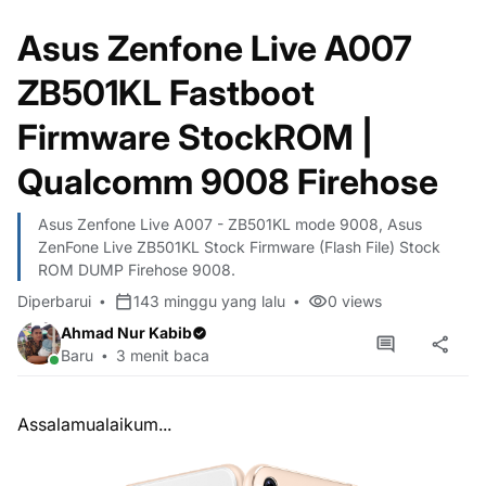
Asus Zenfone Live A007
ZB501KL Fastboot
Firmware StockROM |
Qualcomm 9008 Firehose
Asus Zenfone Live A007 - ZB501KL mode 9008, Asus
ZenFone Live ZB501KL Stock Firmware (Flash File) Stock
ROM DUMP Firehose 9008.
Diperbarui
143 minggu yang lalu
0
views
Ahmad Nur Kabib
Baru
3 menit baca
Assalamualaikum...