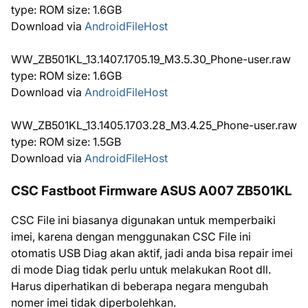
type: ROM size: 1.6GB
Download via
AndroidFileHost
WW_ZB501KL_13.1407.1705.19_M3.5.30_Phone-user.raw
type: ROM size: 1.6GB
Download via
AndroidFileHost
WW_ZB501KL_13.1405.1703.28_M3.4.25_Phone-user.raw
type: ROM size: 1.5GB
Download via
AndroidFileHost
CSC Fastboot Firmware ASUS A007 ZB501KL
CSC File ini biasanya digunakan untuk memperbaiki
imei, karena dengan menggunakan CSC File ini
otomatis USB Diag akan aktif, jadi anda bisa repair imei
di mode Diag tidak perlu untuk melakukan Root dll.
Harus diperhatikan di beberapa negara mengubah
nomer imei tidak diperbolehkan.