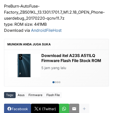
PreBurn-AutoFuse-
Factory_ZB501KL_13.1301.1701.7_M1.2.18_OPEN_Phone-
userdebug_20170220-qcnv11.7z
type: ROM size: 441MB
Download via
AndroidFileHost
MUNGKIN ANDA JUGA SUKA
Download itel A23S A511LQ
Firmware Flash File Stock ROM
5 jam yang lalu
Tags:
Asus
Firmware
Flash File
Facebook
X (Twitter)