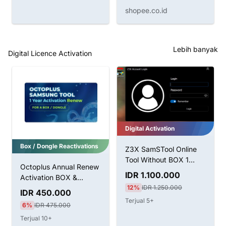
shopee.co.id
Lebih banyak
Digital Licence Activation
Digital Activation
Box / Dongle Reactivations
Z3X SamSTool Online
Tool Without BOX 1
Octoplus Annual Renew
Tahun Aktivasi
IDR 1.100.000
Activation BOX &
12%
IDR 1.250.000
Dongle
IDR 450.000
Terjual 5+
6%
IDR 475.000
Terjual 10+