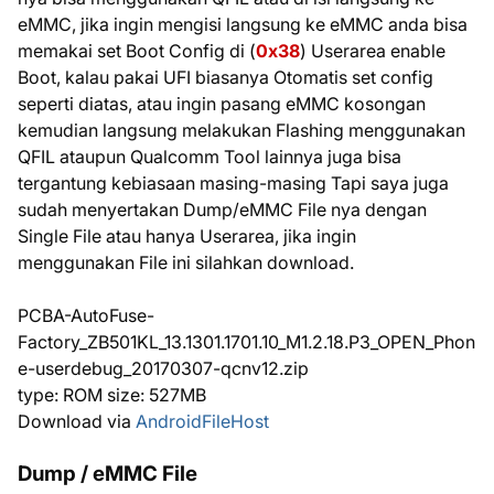
eMMC, jika ingin mengisi langsung ke eMMC anda bisa
memakai set Boot Config di (
0x38
) Userarea enable
Boot, kalau pakai UFI biasanya Otomatis set config
seperti diatas, atau ingin pasang eMMC kosongan
kemudian langsung melakukan Flashing menggunakan
QFIL ataupun Qualcomm Tool lainnya juga bisa
tergantung kebiasaan masing-masing Tapi saya juga
sudah menyertakan Dump/eMMC File nya dengan
Single File atau hanya Userarea, jika ingin
menggunakan File ini silahkan download.
PCBA-AutoFuse-
Factory_ZB501KL_13.1301.1701.10_M1.2.18.P3_OPEN_Phon
e-userdebug_20170307-qcnv12.zip
type: ROM size: 527MB
Download via
AndroidFileHost
Dump / eMMC File