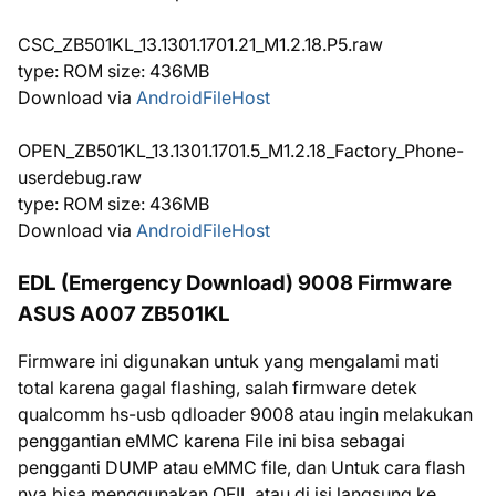
CSC_ZB501KL_13.1301.1701.21_M1.2.18.P5.raw
type: ROM size: 436MB
Download via
AndroidFileHost
OPEN_ZB501KL_13.1301.1701.5_M1.2.18_Factory_Phone-
userdebug.raw
type: ROM size: 436MB
Download via
AndroidFileHost
EDL (Emergency Download) 9008 Firmware
ASUS A007 ZB501KL
Firmware ini digunakan untuk yang mengalami mati
total karena gagal flashing, salah firmware detek
qualcomm hs-usb qdloader 9008 atau ingin melakukan
penggantian eMMC karena File ini bisa sebagai
pengganti DUMP atau eMMC file, dan Untuk cara flash
nya bisa menggunakan QFIL atau di isi langsung ke