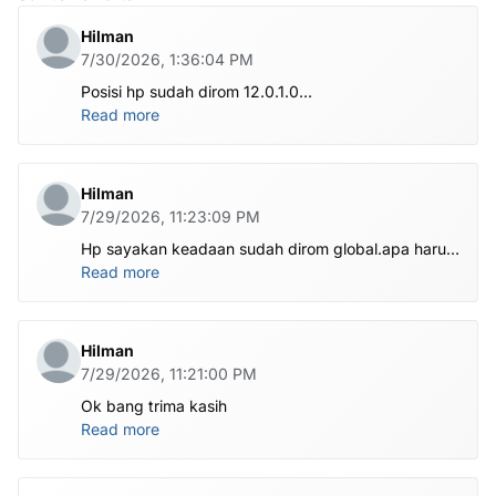
Hilman
7/30/2026, 1:36:04 PM
Posisi hp sudah dirom 12.0.1.0
.habis ubl apa perlu flash Rom lagi om.tolong om
Read more
dibantu
Hilman
7/29/2026, 11:23:09 PM
Hp sayakan keadaan sudah dirom global.apa harus
ditest poin dlu bang
Read more
Hilman
7/29/2026, 11:21:00 PM
Ok bang trima kasih
Read more