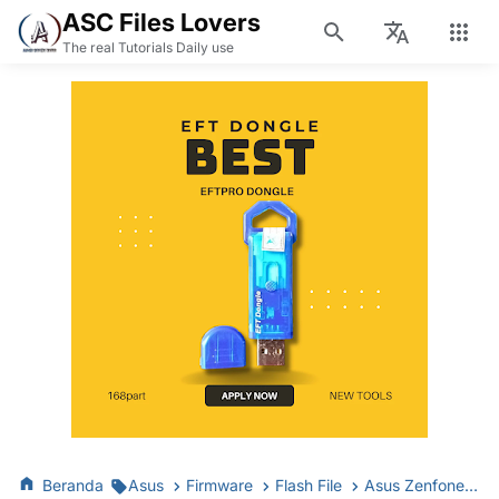
ASC Files Lovers
The real Tutorials Daily use
Beranda
Asus
Firmware
Flash File
Asus Zenfone Live A007 ZB501KL Fastboot Firmware StockROM | Qualcomm 9008 Firehose