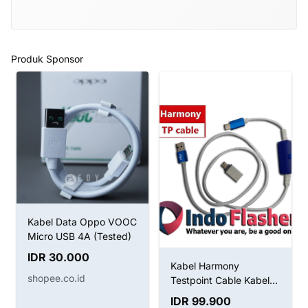
Produk Sponsor
 VOOC
KUAS LEMBUT - KUAS
ted)
KAWAT ANTI-STATIC
BRUSH SUNSHINE SS-
IDR 22.000
022B 2IN1
Kabel Harmony
shopee.co.id
Testpoint Cable Kabel
Boot Huawei
IDR 99.900