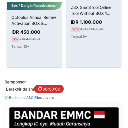
Box / Dongle Reactivations
Z3X SamSTool Online
Tool Without BOX 1
Octoplus Annual Renew
Tahun Aktivasi
IDR 1.100.000
Activation BOX &
12%
IDR 1.250.000
Dongle
IDR 450.000
Terjual 5+
6%
IDR 475.000
Terjual 10+
Bersponsor
Berakhir dalam
00:00:00
Beriklan di
ASC Files Lovers