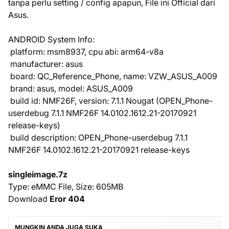
tanpa perlu setting / config apapun, File ini Official dari
Asus.
ANDROID System Info:
platform: msm8937, cpu abi: arm64-v8a
manufacturer: asus
board: QC_Reference_Phone, name: VZW_ASUS_A009
brand: asus, model: ASUS_A009
build id: NMF26F, version: 7.1.1 Nougat (OPEN_Phone-
userdebug 7.1.1 NMF26F 14.0102.1612.21-20170921
release-keys)
build description: OPEN_Phone-userdebug 7.1.1
NMF26F 14.0102.1612.21-20170921 release-keys
singleimage.7z
Type: eMMC File, Size: 605MB
Download
Eror 404
MUNGKIN ANDA JUGA SUKA