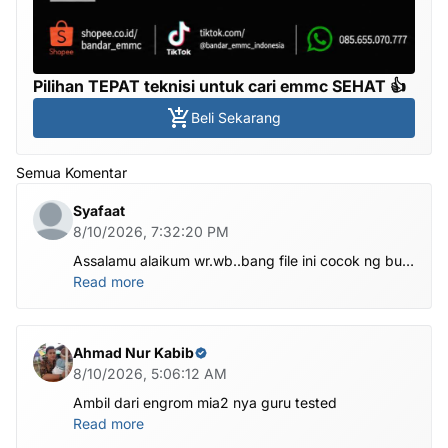
Pilihan TEPAT teknisi untuk cari emmc SEHAT 👍
Beli Sekarang
Semua Komentar
Syafaat
8/10/2026, 7:32:20 PM
Assalamu alaikum wr.wb..bang file ini cocok ng buat
ufi box..soalnya hbis frp vivo y04 mati...makasih
Read more
sebelumnya
Ahmad Nur Kabib
8/10/2026, 5:06:12 AM
Ambil dari engrom mia2 nya guru tested
Read more