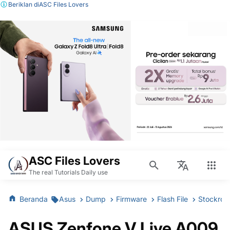
Beriklan di
ASC Files Lovers
ASC Files Lovers
The real Tutorials Daily use
Beranda
Asus
Dump
Firmware
Flash File
Stockro
ASUS Zenfone V Live A009