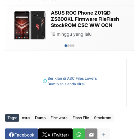
ASUS ROG Phone Z01QD
ZS600KL Firmware FileFlash
StockROM CSC WW QCN
19 minggu yang lalu
Beriklan di ASC Files Lovers
Buat bisnis anda viral
Tags:
Asus
Dump
Firmware
Flash File
Stockrom
Facebook
X (Twitter)