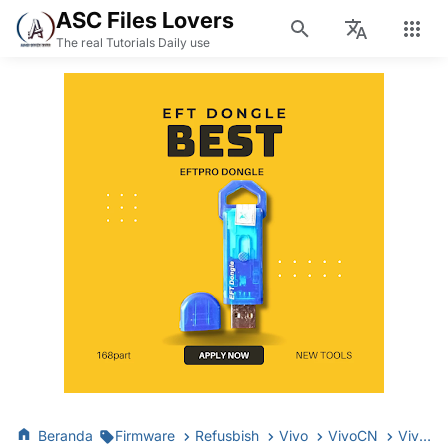
ASC Files Lovers
The real Tutorials Daily use
Beranda
Firmware
Refusbish
Vivo
VivoCN
Vivo Y19 Refurbish Ram 8/256 Backup Full Firmware Mediatek