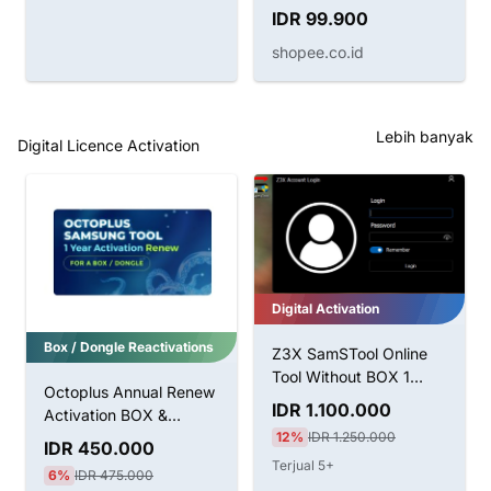
Boot Huawei
IDR 99.900
shopee.co.id
Lebih banyak
Digital Licence Activation
Digital Activation
Box / Dongle Reactivations
Z3X SamSTool Online
Tool Without BOX 1
Octoplus Annual Renew
Tahun Aktivasi
IDR 1.100.000
Activation BOX &
12%
IDR 1.250.000
Dongle
IDR 450.000
Terjual 5+
6%
IDR 475.000