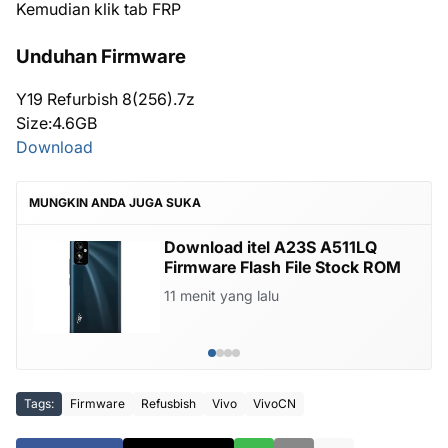
Kemudian klik tab FRP
Unduhan Firmware
Y19 Refurbish 8(256).7z
Size:4.6GB
Download
MUNGKIN ANDA JUGA SUKA
Download itel A23S A511LQ
Firmware Flash File Stock ROM
11 menit yang lalu
Tags:
Firmware
Refusbish
Vivo
VivoCN