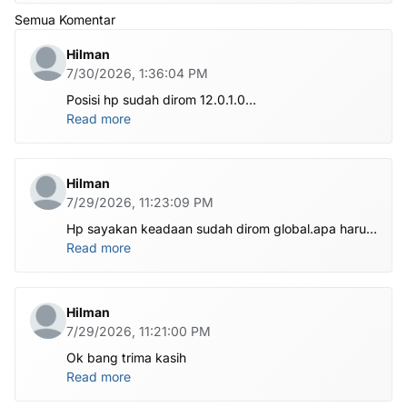
Semua Komentar
Hilman
7/30/2026, 1:36:04 PM
Posisi hp sudah dirom 12.0.1.0
.habis ubl apa perlu flash Rom lagi om.tolong om
Read more
dibantu
Hilman
7/29/2026, 11:23:09 PM
Hp sayakan keadaan sudah dirom global.apa harus
ditest poin dlu bang
Read more
Hilman
7/29/2026, 11:21:00 PM
Ok bang trima kasih
Read more