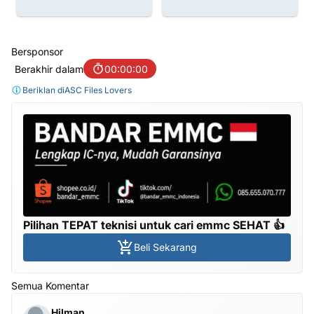
Bersponsor
Berakhir dalam
00:00:00
Beriklan di
ASC Files Lovers
Pilihan TEPAT teknisi untuk cari emmc SEHAT 👍
Beli Sekarang
Semua Komentar
Hilman