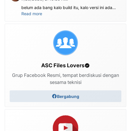
belum ada bang kalo build itu, kalo versi ini ada
X1201-M1201ABCDEFGHI-V-OP-260625V1482
Read more
ASC Files Lovers
Grup Facebook Resmi, tempat berdiskusi dengan
sesama teknisi
Bergabung