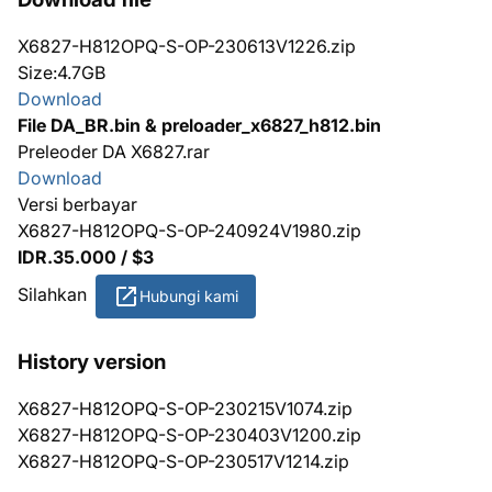
X6827-H812OPQ-S-OP-230613V1226.zip
Size:4.7GB
Download
File DA_BR.bin & preloader_x6827_h812.bin
Preleoder DA X6827.rar
Download
Versi berbayar
X6827-H812OPQ-S-OP-240924V1980.zip
IDR.35.000 / $3
Silahkan
Hubungi kami
History version
X6827-H812OPQ-S-OP-230215V1074.zip
X6827-H812OPQ-S-OP-230403V1200.zip
X6827-H812OPQ-S-OP-230517V1214.zip