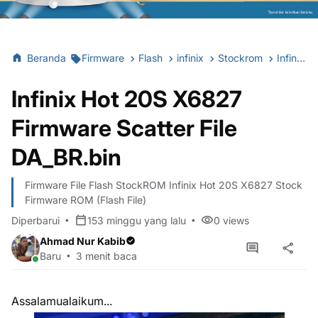
Beranda
Firmware
Flash
infinix
Stockrom
Infinix Hot 20S X6827 Firmware Scatter File DA_BR.bin
Infinix Hot 20S X6827
Firmware Scatter File
DA_BR.bin
Firmware File Flash StockROM Infinix Hot 20S X6827 Stock
Firmware ROM (Flash File)
Diperbarui
153 minggu yang lalu
0
views
Ahmad Nur Kabib
Baru
3 menit baca
Assalamualaikum...