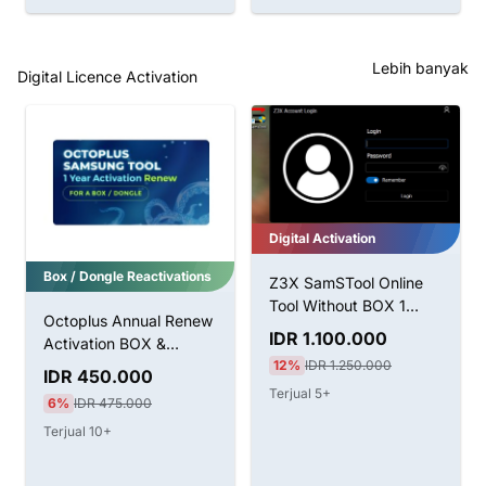
Lebih banyak
Digital Licence Activation
Digital Activation
Box / Dongle Reactivations
Z3X SamSTool Online
Tool Without BOX 1
Octoplus Annual Renew
Tahun Aktivasi
IDR 1.100.000
Activation BOX &
12%
IDR 1.250.000
Dongle
IDR 450.000
Terjual 5+
6%
IDR 475.000
Terjual 10+