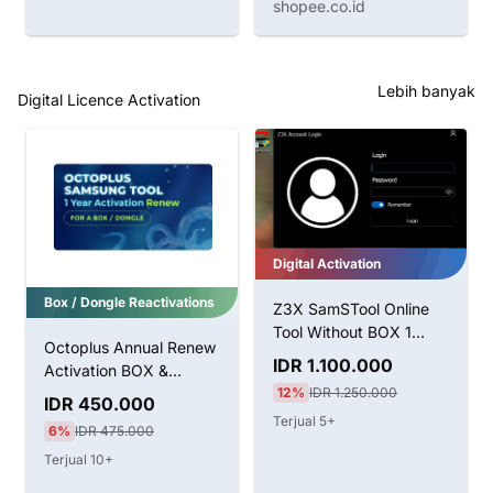
shopee.co.id
Lebih banyak
Digital Licence Activation
Digital Activation
Box / Dongle Reactivations
Z3X SamSTool Online
Tool Without BOX 1
Octoplus Annual Renew
Tahun Aktivasi
IDR 1.100.000
Activation BOX &
12%
IDR 1.250.000
Dongle
IDR 450.000
Terjual 5+
6%
IDR 475.000
Terjual 10+