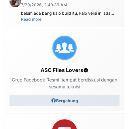
7/29/2026, 2:40:39 AM
belum ada bang kalo build itu, kalo versi ini ada
X1201-M1201ABCDEFGHI-V-OP-260625V1482
Read more
ASC Files Lovers
Grup Facebook Resmi, tempat berdiskusi dengan
sesama teknisi
Bergabung