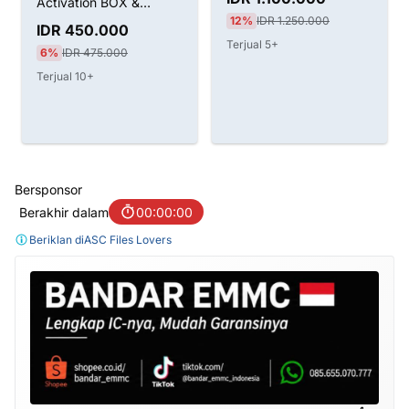
Activation BOX &
12%
IDR 1.250.000
Dongle
IDR 450.000
Terjual 5+
6%
IDR 475.000
Terjual 10+
Bersponsor
Berakhir dalam
00:00:00
Beriklan di
ASC Files Lovers