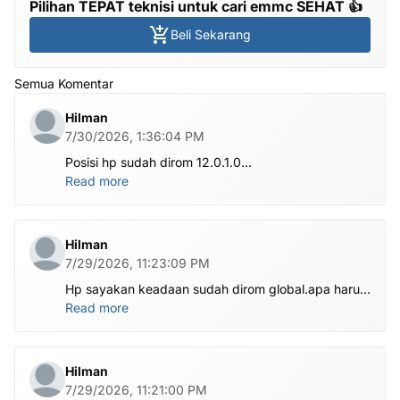
Pilihan TEPAT teknisi untuk cari emmc SEHAT 👍
Beli Sekarang
Semua Komentar
Hilman
7/30/2026, 1:36:04 PM
Posisi hp sudah dirom 12.0.1.0
.habis ubl apa perlu flash Rom lagi om.tolong om
Read more
dibantu
Hilman
7/29/2026, 11:23:09 PM
Hp sayakan keadaan sudah dirom global.apa harus
ditest poin dlu bang
Read more
Hilman
7/29/2026, 11:21:00 PM