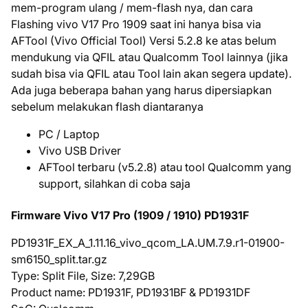
mem-program ulang / mem-flash nya, dan cara
Flashing vivo V17 Pro 1909 saat ini hanya bisa via
AFTool (Vivo Official Tool) Versi 5.2.8 ke atas belum
mendukung via QFIL atau Qualcomm Tool lainnya (jika
sudah bisa via QFIL atau Tool lain akan segera update).
Ada juga beberapa bahan yang harus dipersiapkan
sebelum melakukan flash diantaranya
PC / Laptop
Vivo USB Driver
AFTool terbaru (v5.2.8) atau tool Qualcomm yang
support, silahkan di coba saja
Firmware Vivo V17 Pro (1909 / 1910) PD1931F
PD1931F_EX_A_1.11.16_vivo_qcom_LA.UM.7.9.r1-01900-
sm6150_split.tar.gz
Type: Split File, Size: 7,29GB
Product name: PD1931F, PD1931BF & PD1931DF