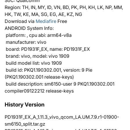
SoC: Qualcomm
Region: TH, IN, MY, ID, VN, BD, PK, PH, KH, LK, NP, MM,
HK, TW, KE, MA, SG, EG, AE, KZ, NG
Download via
Mediafire
Free
ANDROID System Info:
platform: , cpu abi: arm64-v8a
manufacturer: vivo
board: PD1931F_EX, name: PD1931F_EX
brand: vivo, model: vivo 1909
build model list: vivo 1909
build id: PKQ1.190302.001, version: 9 Pie
(PKQ1.190302.001 release-keys)
build description: sm6150-user 9 PKQ1.190302.001
compiler09122212 release-keys
History Version
PD1931F_EX_A_1.11.3_vivo_qcom_LA.UM.7.9.r1-01900-
sm6150_split.tar.gz