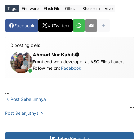
Tags:
Firmware
Flash File
Official
Stockrom
Vivo
Facebook
X (Twitter)
Diposting oleh:
Ahmad Nur Kabib
Front end web developer at ASC Files Lovers
Follow me on:
Facebook
...
Post Sebelumnya
...
Post Selanjutnya
Tutup Komentar