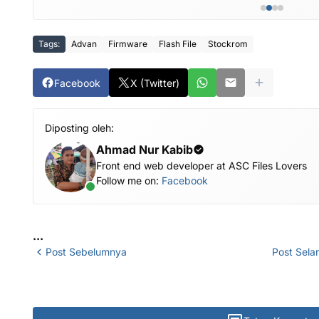
Tags:
Advan
Firmware
Flash File
Stockrom
Facebook
X (Twitter)
Diposting oleh:
Ahmad Nur Kabib
Front end web developer at ASC Files Lovers
Follow me on:
Facebook
...
Post Sebelumnya
Post Sela