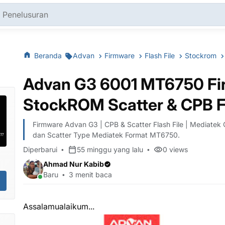
Beranda
Advan
Firmware
Flash File
Stockrom
Advan G3 6001 MT6750 Fir
StockROM Scatter & CPB F
Firmware Advan G3 | CPB & Scatter Flash File | Mediatek 
dan Scatter Type Mediatek Format MT6750.
Diperbarui
55 minggu yang lalu
0
views
Ahmad Nur Kabib
Baru
3 menit baca
Assalamualaikum...