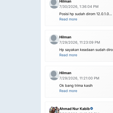
Hilman
7/30/2026, 1:36:04 PM
Posisi hp sudah dirom 12.0.1.0
.habis ubl apa perlu flash Rom la
Read more
om.tolong om dibantu
Hilman
7/29/2026, 11:23:09 PM
Hp sayakan keadaan sudah dir
global.apa harus ditest poin dlu
Read more
bang
Hilman
7/29/2026, 11:21:00 PM
Ok bang trima kasih
Read more
Ahmad Nur Kabib