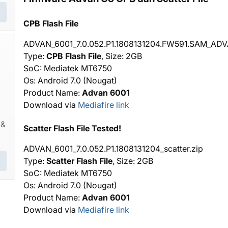
CPB Flash File
ADVAN_6001_7.0.052.P1.1808131204.FW591.SAM_AD
Type:
CPB Flash File
, Size: 2GB
SoC: Mediatek MT6750
Os: Android 7.0 (Nougat)
Product Name:
Advan 6001
Download via
Mediafire link
 &
Scatter Flash File Tested!
ADVAN_6001_7.0.052.P1.1808131204_scatter.zip
Type:
Scatter Flash File
, Size: 2GB
SoC: Mediatek MT6750
Os: Android 7.0 (Nougat)
Product Name:
Advan 6001
Download via
Mediafire link