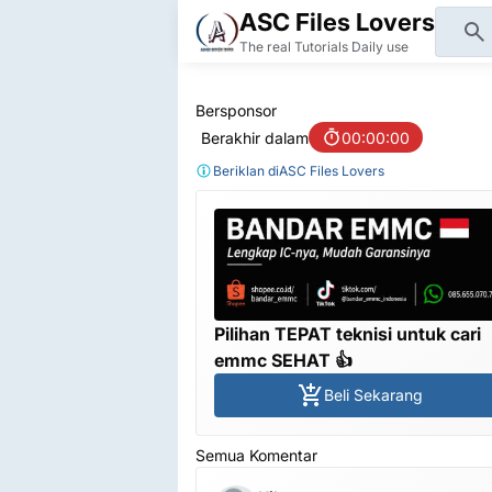
ASC Files Lovers
The real Tutorials Daily use
Bersponsor
Berakhir dalam
00:00:00
Beriklan di
ASC Files Lovers
Pilihan TEPAT teknisi untuk cari
emmc SEHAT 👍
Beli Sekarang
Semua Komentar