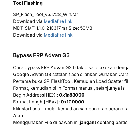
Tool Flashing
SP_Flash_Tool_v5.1728_Win.rar
Download via
Mediafire link
MDT-SMT-1.1.0-210317.rar Size: 50MB
Download via
Mediafire link
Bypass FRP Advan G3
Cara bypass FRP Advan G3 tidak bisa dilakukan denga
Google Advan G3 setelah flash silahkan Gunakan Cara
Pertama buka SP-FlashTool, Kemudian Load Scatter fil
Format, kemudian pilih Format manual, selanjutnya isi
Begin Address[HEX]:
0x1a88000
Format Lenght[HEax]:
0x100000
klik start untuk mulai kemudian sambungkan perang
Atau
Menggunakan File di bawah ini
jangan!
centang partis