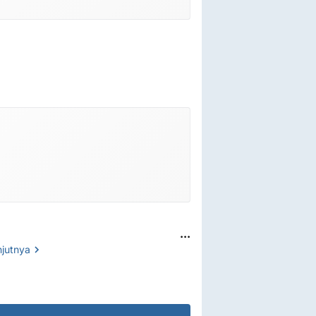
...
njutnya