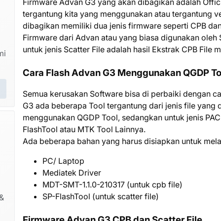
Firmware Advan G3 yang akan dibagikan adalah Official
tergantung kita yang menggunakan atau tergantung ve
dibagikan memiliki dua jenis firmware seperti CPB dan S
Firmware dari Advan atau yang biasa digunakan oleh
untuk jenis Scatter File adalah hasil Ekstrak CPB File m
mi
Cara Flash Advan G3 Menggunakan QGDP To
Semua kerusakan Software bisa di perbaiki dengan ca
G3 ada beberapa Tool tergantung dari jenis file yang 
menggunakan QGDP Tool, sedangkan untuk jenis PAC 
FlashTool atau MTK Tool Lainnya.
Ada beberapa bahan yang harus disiapkan untuk mel
PC/ Laptop
Mediatek Driver
MDT-SMT-1.1.0-210317 (untuk cpb file)
SP-FlashTool (untuk scatter file)
&
Firmware Advan G3 CPB dan Scatter File