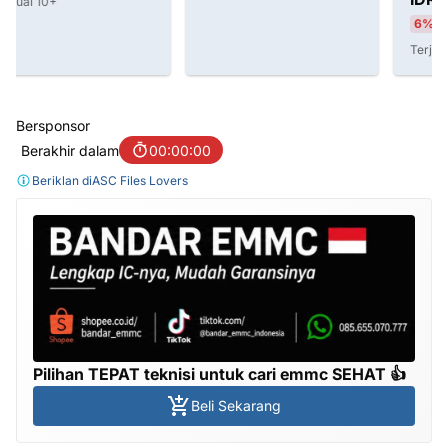
6%
IDR 790.000
Terjual 20+
Bersponsor
Berakhir dalam
00:00:00
Beriklan di
ASC Files Lovers
Pilihan TEPAT teknisi untuk cari emmc SEHAT 👍
Beli Sekarang