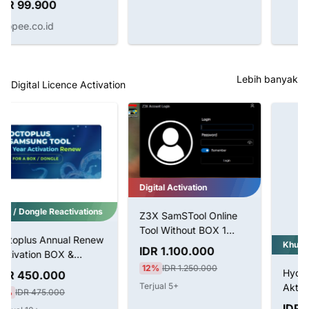
Lebih banyak
Digital Licence Activation
Digital Activation
Z3X SamSTool Online
Tool Without BOX 1
Tahun Aktivasi
Khusus Pengguna Dongle
IDR 1.100.000
12%
IDR 1.250.000
Hydra Tool Pro Pack
Terjual 5+
Aktivasi Untuk Dongle
LifeTime
IDR 750.000