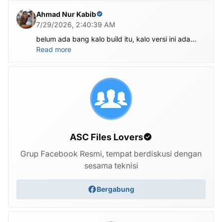
Ahmad Nur Kabib
7/29/2026, 2:40:39 AM
belum ada bang kalo build itu, kalo versi ini ada
X1201-M1201ABCDEFGHI-V-OP-260625V1482
Read more
ASC Files Lovers
Grup Facebook Resmi, tempat berdiskusi dengan
sesama teknisi
Bergabung