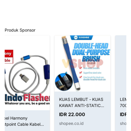
Produk Sponsor
KUAS LEMBUT - KUAS
LEM LCD ZHANLIDA T-
KAWAT ANTI-STATIC
7000 (BLACK) / B-7000
BRUSH SUNSHINE SS-
(CLEAR) / LEM T7000
IDR 22.000
IDR 15.000
022B 2IN1
HITAM B7000 BENING
shopee.co.id
shopee.co.id