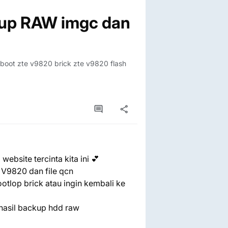
up RAW imgc dan
oot zte v9820 brick zte v9820 flash
ebsite tercinta kita ini 💕
p V9820 dan file qcn
otlop brick atau ingin kembali ke
hasil backup hdd raw