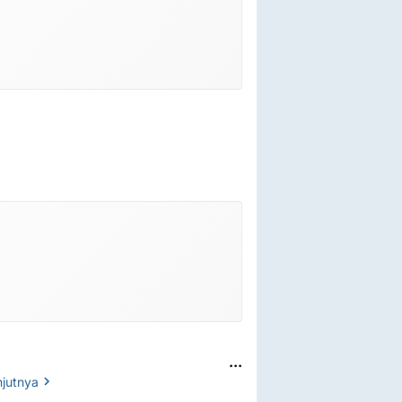
...
njutnya