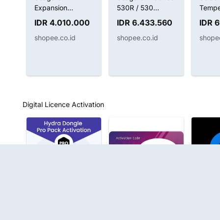
Expansion
530R / 530
Tempe
Desktop HDD /
Refresh SSD
220V 
IDR 4.010.000
IDR 6.433.560
IDR 
Hardisk Eksternal
Internal M.2
🔥
shopee.co.id
shopee.co.id
shopee
8TB USB3.0 [FS]
NVMe PCIe Gen 4
Digital Licence Activation
CF-Too
Khusus Pengguna
By Borneoflasher
CF-Too
Dongle
CFtool
00
Hydra Tool Pro
RBM Borneo