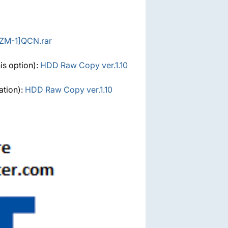
ZM-1]QCN.rar
is option):
HDD Raw Copy ver.1.10
ation):
HDD Raw Copy ver.1.10