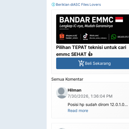
Beriklan di
ASC Files Lovers
Pilihan TEPAT teknisi untuk cari
emmc SEHAT 👍
Beli Sekarang
Semua Komentar
Hilman
7/30/2026, 1:36:04 PM
Posisi hp sudah dirom 12.0.1.0
.habis ubl apa perlu flash Rom la
Read more
om.tolong om dibantu