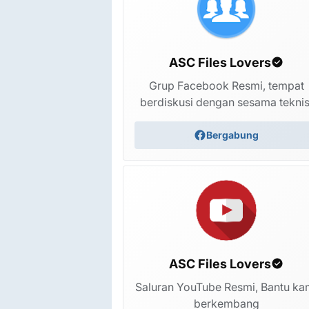
ASC Files Lovers
Grup Facebook Resmi, tempat
berdiskusi dengan sesama teknis
Bergabung
ZTE NX506J (NUBIA Z7) Firmware File Flash
ASC Files Lovers
StockROM
Saluran YouTube Resmi, Bantu ka
berkembang
32 minggu yang lalu