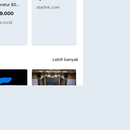
ratur 80W
RS199 Red Skull
starlink.com
908S 400c
199 50gr
69.000
IDR 91.000
.co.id
shopee.co.id
Lebih banyak
Produk Server
ls Pro
UFI BOX / Dongle
Produk Server
ls CF tool
Credit Package
 Licence 1 3
Buy! 10 Credits
Micloud Xiaomi