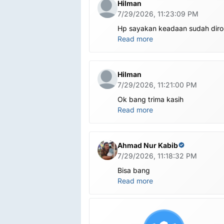
Hilman
7/29/2026, 11:23:09 PM
Hp sayakan keadaan sudah dir
global.apa harus ditest poin dlu
Read more
bang
Hilman
7/29/2026, 11:21:00 PM
Ok bang trima kasih
Read more
Ahmad Nur Kabib
7/29/2026, 11:18:32 PM
Bisa bang
Read more