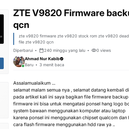
ZTE V9820 Firmware back
qcn
zte v9820 firmware zte v9820 stock rom zte v9820 deadb
file zte v9820 qcn
Diperbarui
240 minggu yang lalu
0
views
Ahmad Nur Kabib
Baru
3 menit baca
Assalamualaikum ...
selamat malam semua nya , selamat datang kembali di w
pada artikel kali ini saya bagikan file firmware backu
firmware ini bisa untuk mengatasi ponsel hang logo bo
system bawaan menggunakan komputer atau laptop
gi
karena ponsel ini menggunakan chipset qualcom dan 
cara flash firmware menggunakan hdd raw ya ..