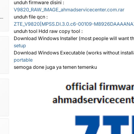
unduh firmware disini :
V9820_RAW_IMAGE_ahmadservicecenter.com.rar
unduh file qcn :
om
ZTE_V9820[MPSS.DI.3.0.c6-00109-M8926DAAAANA
unduh tool Hdd raw copy tool :
Download Windows Installer (most people will want th
setup
Download Windows Executable (works without install
portable
semoga done juga ya temen temenku