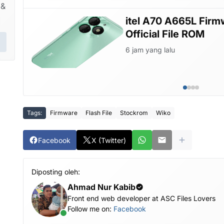
 &
OM
itel A70 A665L Firm
Official File ROM
6 jam yang lalu
Tags:
Firmware
Flash File
Stockrom
Wiko
Facebook
X (Twitter)
Diposting oleh:
Ahmad Nur Kabib
Front end web developer at ASC Files Lovers
Follow me on:
Facebook