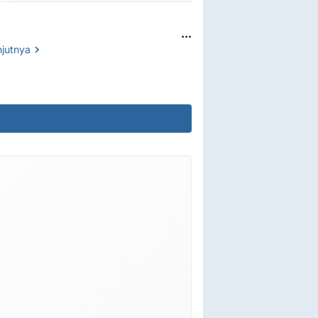
...
njutnya