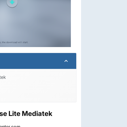
tek
se Lite Mediatek
enter.com