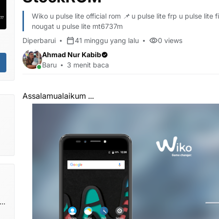
Wiko u pulse lite official rom 📌 u pulse lite frp u pulse lite
nougat u pulse lite mt6737m
Diperbarui
41 minggu yang lalu
0
views
Ahmad Nur Kabib
Baru
3 menit baca
Assalamualaikum ...
gi
om