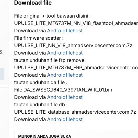
Download file
File original + tool bawaan disini :
UPULSE_LITE_MT6737M_NN_V18_flashtool_ahmadserv
Download via
Androidfilehost
File firmware scatter :
UPULSE_LITE_NN_V18_ahmadservicecenter.com.7z
&
Download via
Androidfilehost
tautan unduhan file frp remove:
UPULSE_LITE_MT6737M_FRP_ahmadservicecenter.c
Download via
Androidfilehost
tautan unduhan da file :
File DA_SWSEC_1640_V3971AN_WIK_01.bin
Download via
Androidfilehost
tautan unduhan file db :
UPULSE_LITE_database_ahmadservicecenter.com.7z
Download via
Androidfilehost
MUNGKIN ANDA JUGA SUKA