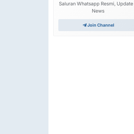
Saluran Whatsapp Resmi, Update
News
Itel A60 A662L Firmware Flash File Stock R
1 hari yang lalu
Join Channel