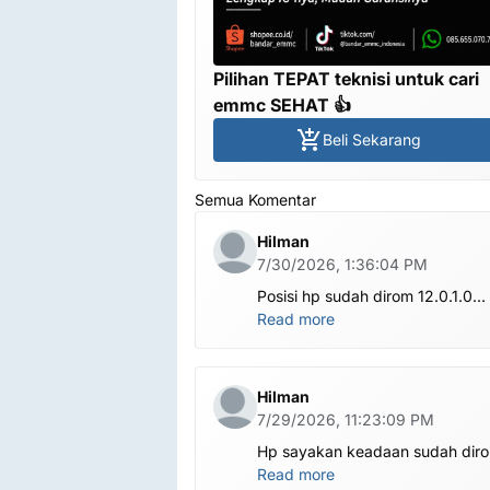
Pilihan TEPAT teknisi untuk cari
emmc SEHAT 👍
Beli Sekarang
Semua Komentar
Hilman
7/30/2026, 1:36:04 PM
Posisi hp sudah dirom 12.0.1.0
.habis ubl apa perlu flash Rom la
Read more
om.tolong om dibantu
Hilman
7/29/2026, 11:23:09 PM
Hp sayakan keadaan sudah dir
global.apa harus ditest poin dlu
Read more