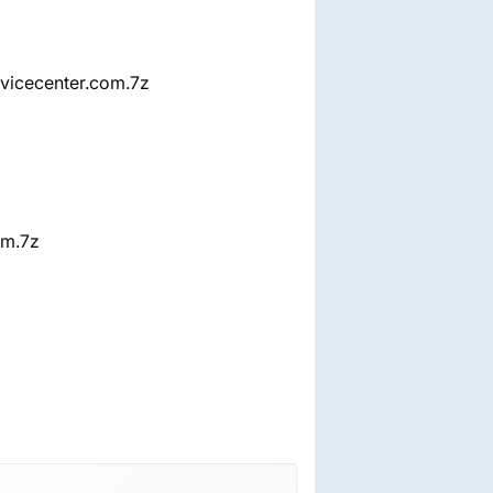
icecenter.com.7z
om.7z