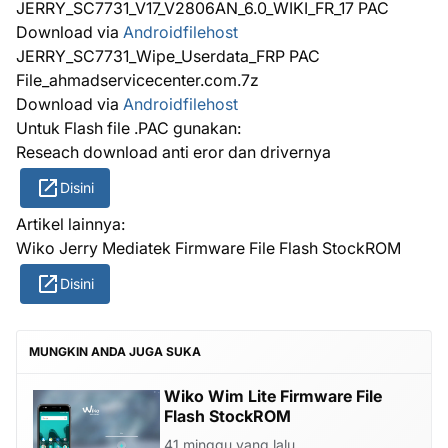
JERRY_SC7731_V17_V2806AN_6.0_WIKI_FR_17 PAC
Download via
Androidfilehost
JERRY_SC7731_Wipe_Userdata_FRP PAC
File_ahmadservicecenter.com.7z
Download via
Androidfilehost
Untuk Flash file .PAC gunakan:
Reseach download anti eror dan drivernya
Disini
Artikel lainnya:
Wiko Jerry Mediatek Firmware File Flash StockROM
Disini
MUNGKIN ANDA JUGA SUKA
Wiko Wim Lite Firmware File
Flash StockROM
41 minggu yang lalu