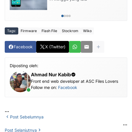
Tags:
Firmware
Flash File
Stockrom
Wiko
Facebook
X (Twitter)
Diposting oleh:
Ahmad Nur Kabib
Front end web developer at ASC Files Lovers
Follow me on:
Facebook
...
Post Sebelumnya
...
Post Selanjutnya