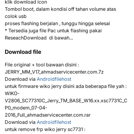
klik download icon
Tombol boot, dalam kondisi off tahan volume atas
colok usb
proses flashing berjalan , tunggu hingga selesai
* Tersedia juga file Pac untuk flashing pakai
ReseachDownload di bawah...
Download file
File original + tool bawaan disini :
JERRY_MM_V17_ahmadservicecenter.com.7z
Download via
Androidfilehost
untuk firmware wiko jerry disini ada beberapa file yah :
WIKO-
V2806_SC77310C_Jerry_TM_BASE_W16.xx.xsc7731C_C
P0_modem_07-04-
2016_Full_ahmadservicecenter.com.rar
Download via
Androidfilehost
untuk remove frp wiko jerry sc7731 :