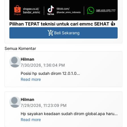
Pilihan TEPAT teknisi untuk cari emmc SEHAT 👍
Beli Sekarang
Semua Komentar
Hilman
7/30/2026, 1:36:04 PM
Posisi hp sudah dirom 12.0.1.0
.habis ubl apa perlu flash Rom lagi om.tolong om
Read more
dibantu
Hilman
7/29/2026, 11:23:09 PM
Hp sayakan keadaan sudah dirom global.apa harus
ditest poin dlu bang
Read more