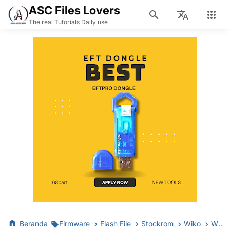
ASC Files Lovers
The real Tutorials Daily use
Beranda
Firmware
Flash File
Stockrom
Wiko
Wiko Jerry SC7731 Firmware File Flash StockROM SPD