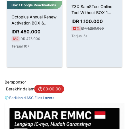
Box / Dongle Reactivations
Z3X SamSTool Online
Tool Without BOX 1
Octoplus Annual Renew
Tahun Aktivasi
IDR 1.100.000
Activation BOX &
12%
IDR 1.250.000
Dongle
IDR 450.000
Terjual 5+
6%
IDR 475.000
Terjual 10+
Bersponsor
Berakhir dalam
00:00:00
Beriklan di
ASC Files Lovers