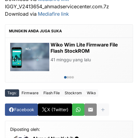
IGGY_V2413654_ahmadservicecenter.com.7z
Download via
Mediafire link
MUNGKIN ANDA JUGA SUKA
Wiko Wim Lite Firmware File
Flash StockROM
41 minggu yang lalu
Tags:
Firmware
Flash File
Stockrom
Wiko
Facebook
X (Twitter)
Diposting oleh: