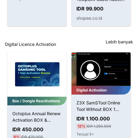
Boot Huawei
IDR 99.900
shopee.co.id
Lebih banyak
Digital Licence Activation
Digital Activation
Box / Dongle Reactivations
Z3X SamSTool Online
Tool Without BOX 1
Octoplus Annual Renew
Tahun Aktivasi
IDR 1.100.000
Activation BOX &
12%
IDR 1.250.000
Dongle
IDR 450.000
Terjual 5+
6%
IDR 475.000