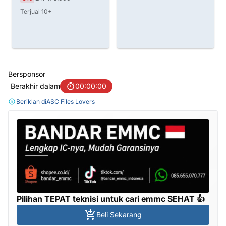
Terjual 10+
Bersponsor
Berakhir dalam
00:00:00
Beriklan di
ASC Files Lovers
Pilihan TEPAT teknisi untuk cari emmc SEHAT 👍
Beli Sekarang