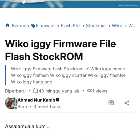
Beranda
Firmware
Flash File
Stockrom
Wiko
Wiko iggy Firmware File Flash StockROM
Wiko iggy Firmware File
Flash StockROM
Wiko iggy Firmware flash Stockrom 📌 WIko iggy emmc
WIko iggy fileflash WIko iggy scatter WIko iggy flashfile
WIko iggy hanglogo
Diperbarui
43 minggu yang lalu
1
views
Ahmad Nur Kabib
Baru
3 menit baca
Assalamualaikum ...