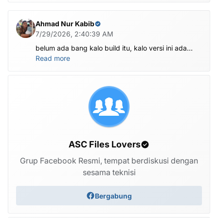
Ahmad Nur Kabib
7/29/2026, 2:40:39 AM
belum ada bang kalo build itu, kalo versi ini ada
X1201-M1201ABCDEFGHI-V-OP-260625V1482
Read more
ASC Files Lovers
Grup Facebook Resmi, tempat berdiskusi dengan
sesama teknisi
Bergabung