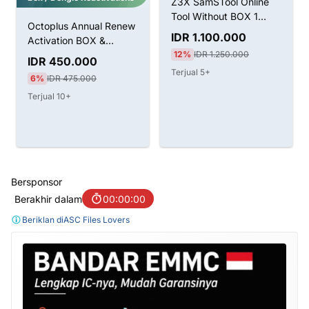
Z3X SamSTool Online
Tool Without BOX 1
Octoplus Annual Renew
Tahun Aktivasi
IDR 1.100.000
Activation BOX &
12%
IDR 1.250.000
Dongle
IDR 450.000
Terjual 5+
6%
IDR 475.000
Terjual 10+
Bersponsor
Berakhir dalam
00:00:00
Beriklan di
ASC Files Lovers