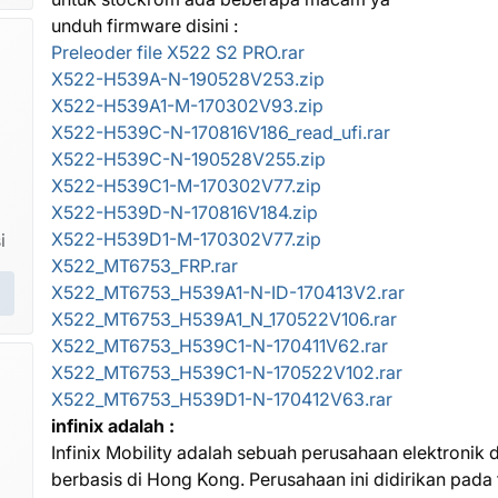
unduh firmware disini :
Preleoder file X522 S2 PRO.rar
X522-H539A-N-190528V253.zip
X522-H539A1-M-170302V93.zip
X522-H539C-N-170816V186_read_ufi.rar
X522-H539C-N-190528V255.zip
X522-H539C1-M-170302V77.zip
X522-H539D-N-170816V184.zip
X522-H539D1-M-170302V77.zip
i
X522_MT6753_FRP.rar
X522_MT6753_H539A1-N-ID-170413V2.rar
X522_MT6753_H539A1_N_170522V106.rar
X522_MT6753_H539C1-N-170411V62.rar
X522_MT6753_H539C1-N-170522V102.rar
X522_MT6753_H539D1-N-170412V63.rar
infinix adalah :
Infinix Mobility adalah sebuah perusahaan elektronik 
berbasis di Hong Kong. Perusahaan ini didirikan pada 