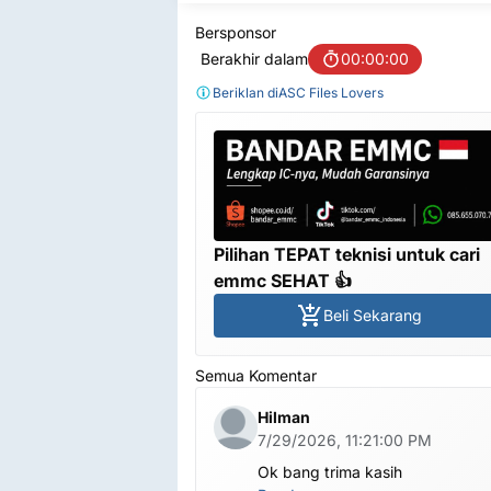
Bersponsor
Berakhir dalam
00:00:00
Beriklan di
ASC Files Lovers
Pilihan TEPAT teknisi untuk cari
emmc SEHAT 👍
Beli Sekarang
Semua Komentar
Hilman
7/29/2026, 11:21:00 PM
Ok bang trima kasih