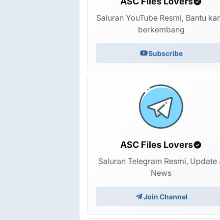
ASC Files Lovers
Saluran YouTube Resmi, Bantu ka
berkembang
Subscribe
Itel A18S A513W Firmware F
ROM Mediatek
3 hari yang lalu
ASC Files Lovers
Saluran Telegram Resmi, Update 
News
Join Channel