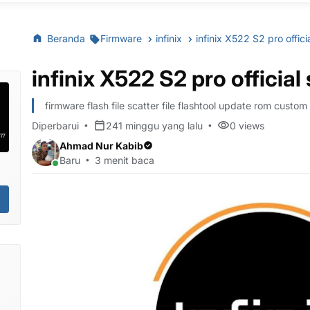
Beranda
Firmware
infinix
infinix X522 S2 pro offici
infinix X522 S2 pro officia
firmware flash file scatter file flashtool update rom custom
Diperbarui
241 minggu yang lalu
0
views
Ahmad Nur Kabib
Baru
3 menit baca