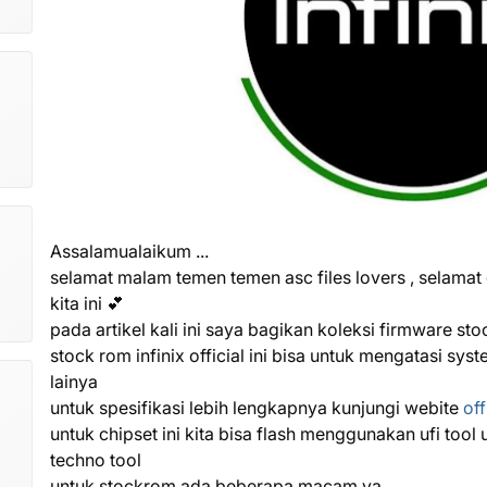
Assalamualaikum ...
selamat malam temen temen asc files lovers , selamat 
kita ini 💕
pada artikel kali ini saya bagikan koleksi firmware sto
stock rom infinix official ini bisa untuk mengatasi sy
lainya
untuk spesifikasi lebih lengkapnya kunjungi webite
off
untuk chipset ini kita bisa flash menggunakan ufi tool
techno tool
untuk stockrom ada beberapa macam ya