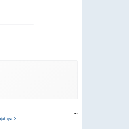
...
njutnya