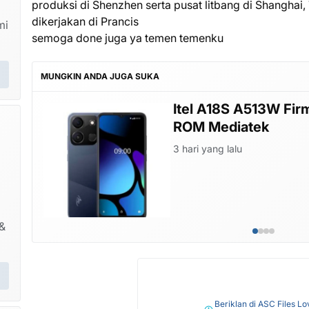
produksi di Shenzhen serta pusat litbang di Shanghai
dikerjakan di Prancis
mi
semoga done juga ya temen temenku
MUNGKIN ANDA JUGA SUKA
lash File Stock
In
Fi
1 m
&
Beriklan di ASC Files Lo