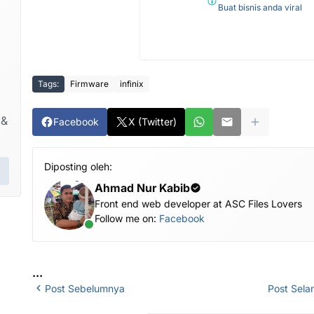
Buat bisnis anda viral
Tags:
Firmware
infinix
 &
Facebook
X (Twitter)
Diposting oleh:
Ahmad Nur Kabib
Front end web developer at ASC Files Lovers
Follow me on:
Facebook
...
Post Sebelumnya
Post Sela