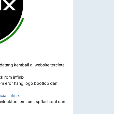
datang kembali di website tercinta
ck rom infinix
stem eror hang logo bootlop dan
icial infinix
 unlocktool emt umt spflashtool dan