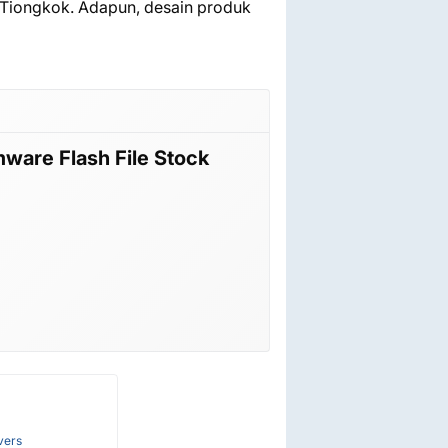
, Tiongkok. Adapun, desain produk
finix Note 12 Turbo Note 12 G96 Note 12 X670
rmware Flash File Stock ROM Official
inggu yang lalu
vers