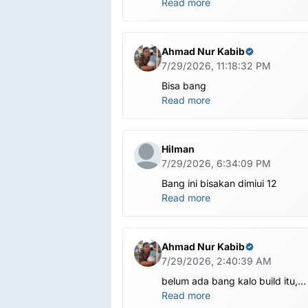
Read more
Ahmad Nur Kabib
7/29/2026, 11:18:32 PM
Bisa bang
Read more
Hilman
7/29/2026, 6:34:09 PM
Bang ini bisakan dimiui 12
Read more
Ahmad Nur Kabib
7/29/2026, 2:40:39 AM
belum ada bang kalo build itu,
kalo versi ini ada X1201-
Read more