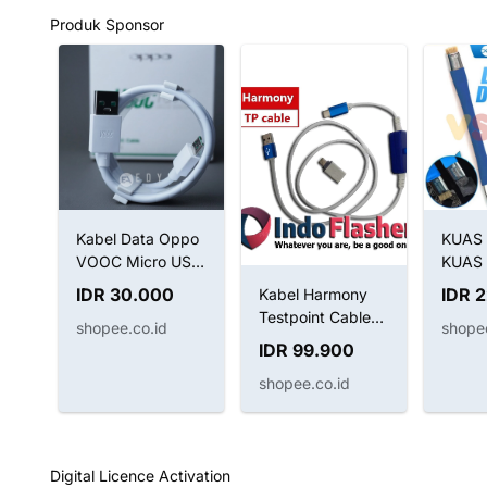
Produk Sponsor
ype
Kabel Data Oppo
KUAS 
VOOC Micro USB
KUAS
4A (Tested)
ANTI-
IDR 30.000
IDR 
Kabel Harmony
BRUS
Testpoint Cable
shopee.co.id
shopee
SUNSH
Kabel Boot
IDR 99.900
022B 
Huawei
shopee.co.id
Digital Licence Activation