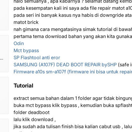
halo semuanya , apa kabarnya ? selamat datang kembali
pada kesempatan kali ini saya ada file repair matot 
pada seri ini banyak kasus nya habis di downgride at
matot brick
gi
nah gimana cara mengatasinya simak tutorial di bawah 
pertama tema download bahan yang akan kita gunakan 
Odin
Mct bypass
SP Flashtool anti eror
om
SAMSUNG (A107F) DEAD BOOT REPAIR bySHP
(safe i
Firmware a10s sm-a107f (firmware ini bisa untuk repair
Tutorial
extract semua bahan dalam 1 folder agar tidak bingun
buka mct bypass klik bypass , kemudian buka spflasht
folder deadboot
lalu klik download ,
jika sudah ada tulisan finish bisa kalian cabut usb , l