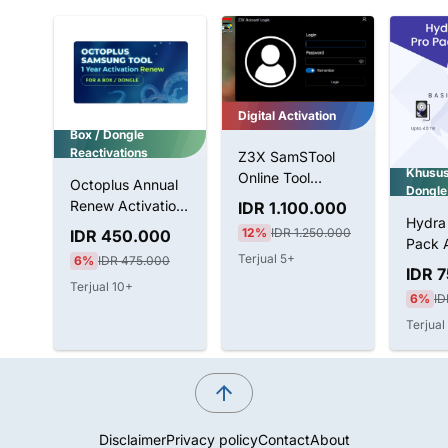
Digital Activation
Box / Dongle
Reactivations
Z3X SamSTool
Khusu
Online Tool
Octoplus Annual
Dongle
Without BOX 1
Renew Activation
IDR 1.100.000
Tahun Aktivasi
ID
Hydra 
BOX & Dongle
12%
IDR 1.250.000
IDR 450.000
Pack A
Terjual 5+
6%
IDR 475.000
e 3
Untuk
IDR 
LifeTi
Terjual 10+
0
6%
ID
Terjual
Disclaimer
Privacy policy
Contact
About