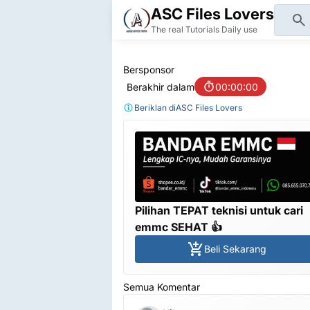
ASC Files Lovers
The real Tutorials Daily use
Bersponsor
Berakhir dalam
00:00:00
Beriklan di
ASC Files Lovers
Pilihan TEPAT teknisi untuk cari
emmc SEHAT 👍
Beli Sekarang
Semua Komentar