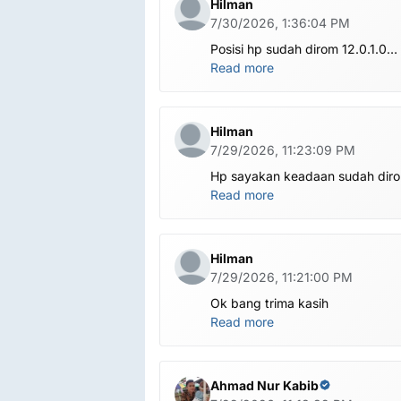
Hilman
7/30/2026, 1:36:04 PM
Posisi hp sudah dirom 12.0.1.0
.habis ubl apa perlu flash Rom la
Read more
om.tolong om dibantu
Hilman
7/29/2026, 11:23:09 PM
Hp sayakan keadaan sudah dir
global.apa harus ditest poin dlu
Read more
bang
Hilman
7/29/2026, 11:21:00 PM
Ok bang trima kasih
Read more
Ahmad Nur Kabib