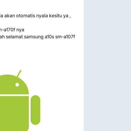
 akan otomatis nyala kesitu ya ,
m-a170f nya
illah selamat samsung a10s sm-a107f