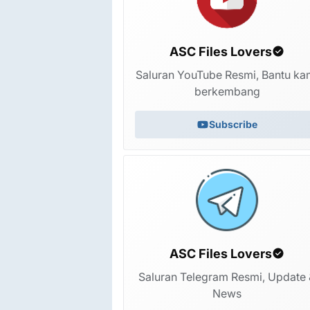
ASC Files Lovers
Saluran YouTube Resmi, Bantu ka
berkembang
Full Dump infinix smart 10 X6725 eMMC File
Subscribe
3 minggu yang lalu
ASC Files Lovers
Saluran Telegram Resmi, Update 
News