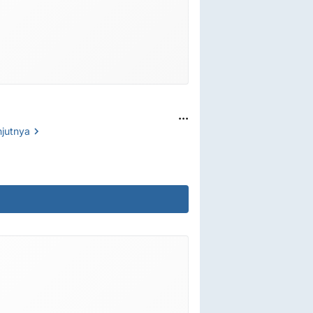
...
njutnya