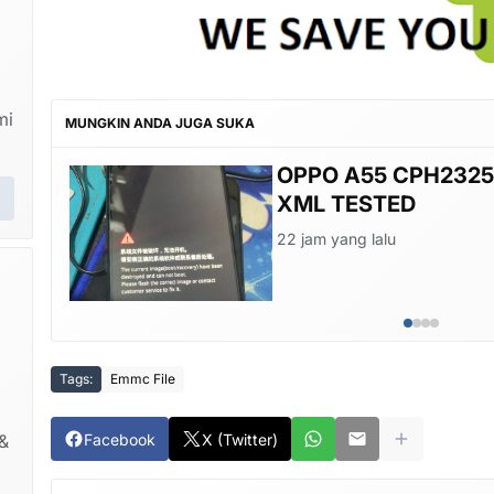
mi
MUNGKIN ANDA JUGA SUKA
OPPO A55 CPH2325
XML TESTED
22 jam yang lalu
Tags:
Emmc File
Facebook
X (Twitter)
&