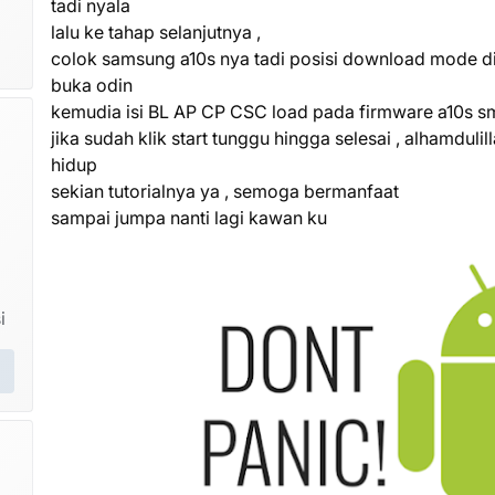
tadi nyala
lalu ke tahap selanjutnya ,
colok samsung a10s nya tadi posisi download mode dia
buka odin
kemudia isi BL AP CP CSC load pada firmware a10s s
jika sudah klik start tunggu hingga selesai , alhamdul
hidup
sekian tutorialnya ya , semoga bermanfaat
sampai jumpa nanti lagi kawan ku
i