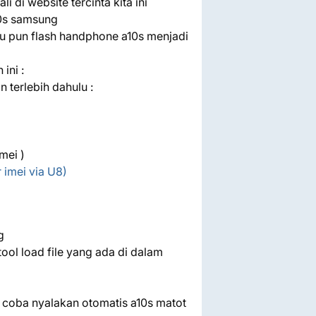
 di website tercinta kita ini
a10s samsung
au pun flash handphone a10s menjadi
ini :
terlebih dahulu :
mei )
 imei via U8)
g
ool load file yang ada di dalam
alu coba nyalakan otomatis a10s matot