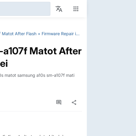
Samsung A10s Unbrick SM-a107f Matot After Flash + Firmware Repair imei
a107f Matot After
ei
a10s matot samsung a10s sm-a107f mati