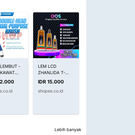
LEMBUT -
LEM LCD
Obeng Set Nepto
 KAWAT
ZHANLIDA T-
5530 5 in 1
STATIC
7000 (BLACK) /
Original
22.000
IDR 15.000
IDR 42.000
H
B-7000 (CLEAR) /
.co.id
shopee.co.id
shopee.co.id
INE SS-
LEM T7000
2IN1
HITAM B7000
BENING
Lebih banyak