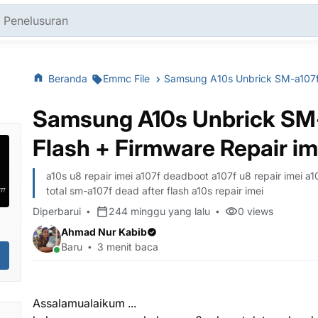
Beranda
Emmc File
Samsung A10s Unbrick SM-
Flash + Firmware Repair im
a10s u8 repair imei a107f deadboot a107f u8 repair imei 
total sm-a107f dead after flash a10s repair imei
Diperbarui
244 minggu yang lalu
0
views
Ahmad Nur Kabib
Baru
3 menit baca
Assalamualaikum ...