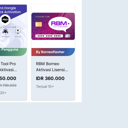
s Pengguna
By Borneoflasher
CF-Tools Pro
Tool Pro
RBM Borneo
CF-Tools CF tool
ktivasi
Aktivasi Lisensi
CFtool Licence 1 3
 Dongle
Token New /
6 12 months
750.000
IDR 360.000
IDR 125.000
me
Renew
R 790.000
8%
IDR 135.000
Terjual 10+
 20+
Terjual 200+