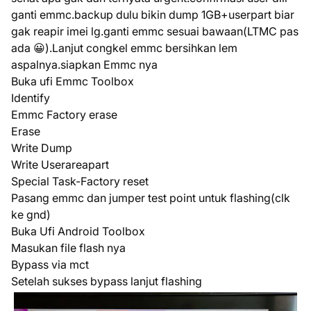
ganti emmc.backup dulu bikin dump 1GB+userpart biar
gak reapir imei lg.ganti emmc sesuai bawaan(LTMC pas
ada 😀).Lanjut congkel emmc bersihkan lem
aspalnya.siapkan Emmc nya
Buka ufi Emmc Toolbox
Identify
Emmc Factory erase
Erase
Write Dump
Write Userareapart
Special Task-Factory reset
Pasang emmc dan jumper test point untuk flashing(clk
ke gnd)
Buka Ufi Android Toolbox
Masukan file flash nya
Bypass via mct
Setelah sukses bypass lanjut flashing