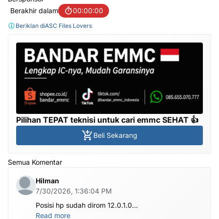
Berakhir dalam
00:00:00
Beriklan di
ASC Files Lovers
Pilihan TEPAT teknisi untuk cari emmc SEHAT 👍
Beli Sekarang
Semua Komentar
Hilman
7/30/2026, 1:36:04 PM
Posisi hp sudah dirom 12.0.1.0
.habis ubl apa perlu flash Rom lagi om.tolong om
Read more