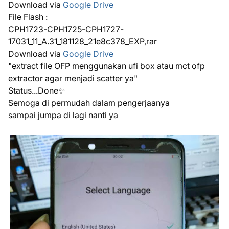
Download via
Google Drive
File Flash :
CPH1723-CPH1725-CPH1727-
17031_11_A.31_181128_21e8c378_EXP,rar
Download via
Google Drive
"extract file OFP menggunakan ufi box atau mct ofp
extractor agar menjadi scatter ya"
Status...Done✨
Semoga di permudah dalam pengerjaanya
sampai jumpa di lagi nanti ya