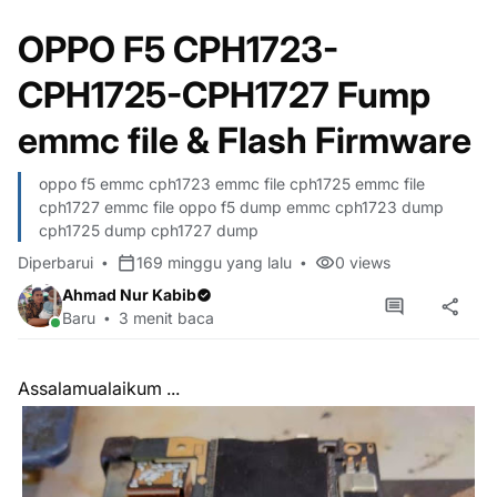
OPPO F5 CPH1723-
CPH1725-CPH1727 Fump
emmc file & Flash Firmware
oppo f5 emmc cph1723 emmc file cph1725 emmc file
cph1727 emmc file oppo f5 dump emmc cph1723 dump
cph1725 dump cph1727 dump
Diperbarui
169 minggu yang lalu
0
views
Ahmad Nur Kabib
Baru
3 menit baca
Assalamualaikum ...