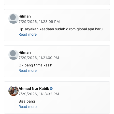
dibantu
Hilman
7/29/2026, 11:23:09 PM
Hp sayakan keadaan sudah dirom global.apa harus
ditest poin dlu bang
Read more
Hilman
7/29/2026, 11:21:00 PM
Ok bang trima kasih
Read more
Ahmad Nur Kabib
7/29/2026, 11:18:32 PM
Bisa bang
Read more