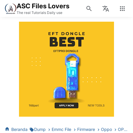
ASC Files Lovers
The real Tutorials Daily use
Beranda
Dump
Emmc File
Firmware
Oppo
OPPO F5 CPH1723-CPH1725-CPH1727 Fump emmc file & Flash Firmware