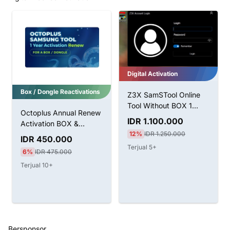
Digital Activation
Box / Dongle Reactivations
Z3X SamSTool Online
Tool Without BOX 1
Octoplus Annual Renew
Tahun Aktivasi
IDR 1.100.000
Activation BOX &
12%
IDR 1.250.000
Dongle
IDR 450.000
Terjual 5+
6%
IDR 475.000
Terjual 10+
Bersponsor