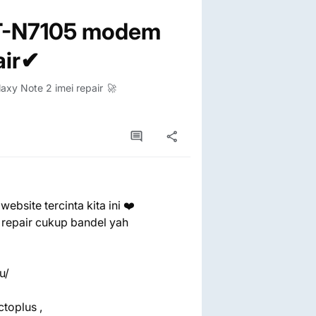
GT-N7105 modem
air✔
y Note 2 imei repair 🚀
bsite tercinta kita ini ❤️
 repair cukup bandel yah
u/
toplus ,