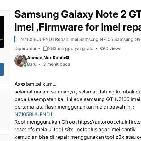
Samsung Galaxy Note 2 
imei ,Firmware for imei rep
N7105BUUFND1 Repair Imei Samsung N7105 Samsung Galax
Diperbarui
283 minggu yang lalu
0
views
Ahmad Nur Kabib
Baru
3 menit baca
Assalamualikum...
selamat malam semuanya , selamat datang kembali di we
pada kesempatan kali ini ada samsung GT-N7105 imei
pertama kita flash menggunankan file di bawah ini :
N7105BUUFND1
gi
Root menggunakan Cfroot https://autoroot.chainfire.e
reset efs melalui tool z3x , octoplus agar imei cantik
kemudian bisa di repair menggunakan tool z3x atau oc