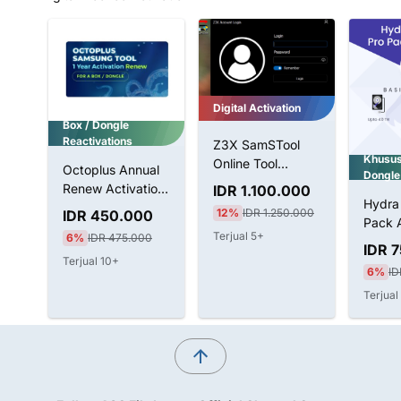
Digital Activation
Box / Dongle
Reactivations
Z3X SamSTool
Khusu
Online Tool
Octoplus Annual
Dongle
Without BOX 1
Renew Activation
IDR 1.100.000
Tahun Aktivasi
ID
Hydra 
BOX & Dongle
12%
IDR 1.250.000
IDR 450.000
Pack A
Terjual 5+
6%
IDR 475.000
e 3
Untuk
IDR 
LifeTi
Terjual 10+
0
6%
ID
Terjual