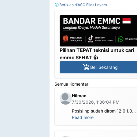
Beriklan di
ASC Files Lovers
Pilihan TEPAT teknisi untuk cari
emmc SEHAT 👍
Beli Sekarang
Semua Komentar
Hilman
7/30/2026, 1:36:04 PM
Posisi hp sudah dirom 12.0.1.0
.habis ubl apa perlu flash Rom la
Read more
om.tolong om dibantu