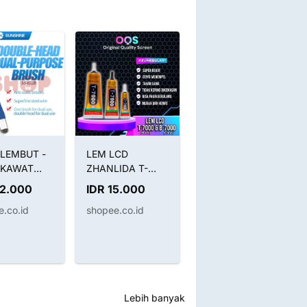
LEMBUT -
LEM LCD
Obeng Set Nepto
 KAWAT
ZHANLIDA T-
5530 5 in 1
STATIC
7000 (BLACK) /
Original
22.000
IDR 15.000
IDR 42.000
H
B-7000 (CLEAR) /
.co.id
shopee.co.id
shopee.co.id
INE SS-
LEM T7000
2IN1
HITAM B7000
BENING
Lebih banyak