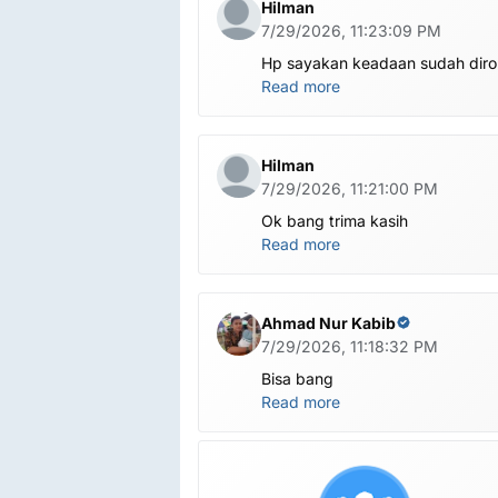
Hilman
7/29/2026, 11:23:09 PM
Hp sayakan keadaan sudah dir
global.apa harus ditest poin dlu
Read more
bang
Hilman
7/29/2026, 11:21:00 PM
Ok bang trima kasih
Read more
Ahmad Nur Kabib
7/29/2026, 11:18:32 PM
Bisa bang
Read more