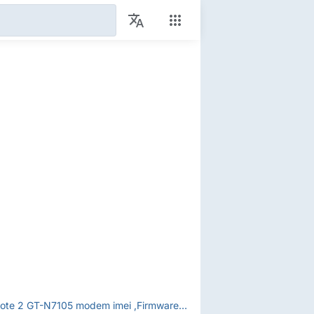
Samsung Galaxy Note 2 GT-N7105 modem imei ,Firmware for imei repair✔