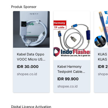
Produk Sponsor
ype
Kabel Data Oppo
KUAS 
VOOC Micro USB
KUAS
4A (Tested)
ANTI-
IDR 30.000
IDR 
Kabel Harmony
BRUS
Testpoint Cable
shopee.co.id
shopee
SUNSH
Kabel Boot
IDR 99.900
022B 
Huawei
shopee.co.id
Digital Licence Activation