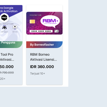
s Pengguna
By Borneoflasher
CF-Tools Pro
Tool Pro
RBM Borneo
CF-Tools CF tool
ktivasi
Aktivasi Lisensi
CFtool Licence 1 3
 Dongle
Token New /
6 12 months
750.000
IDR 360.000
IDR 125.000
me
Renew
R 790.000
8%
IDR 135.000
Terjual 10+
 20+
Terjual 200+