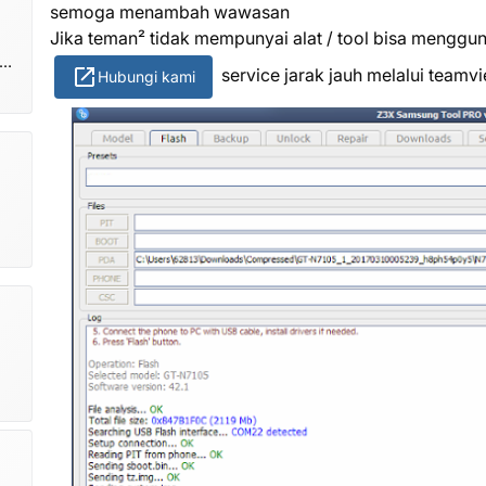
semoga menambah wawasan
Jika teman² tidak mempunyai alat / tool bisa menggun
om
service jarak jauh melalui team
Hubungi kami