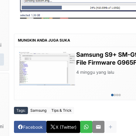
MUNGKIN ANDA JUGA SUKA
i
om
Samsung S9+ SM-G9
File Firmware G965
4 minggu yang lalu
Tags:
Samsung
Tips & Trick
mi
Facebook
X (Twitter)