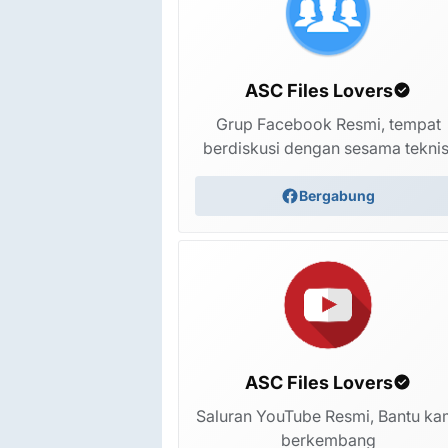
ASC Files Lovers
Grup Facebook Resmi, tempat
berdiskusi dengan sesama teknis
Acer Iconia Tab A500 update kitkat customr
Bergabung
Bootloader TESTED
9 minggu yang lalu
ASC Files Lovers
Saluran YouTube Resmi, Bantu ka
berkembang