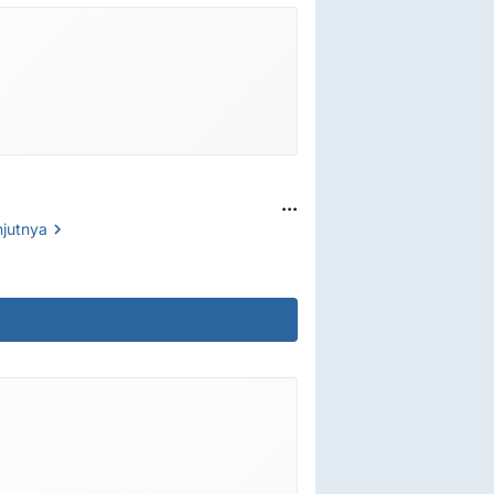
...
njutnya