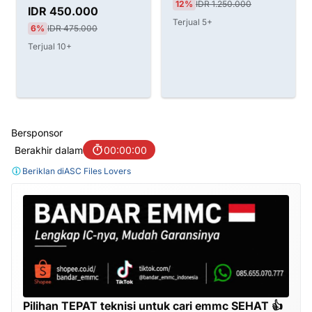
12%
IDR 1.250.000
Dongle
IDR 450.000
Terjual 5+
6%
IDR 475.000
Terjual 10+
Bersponsor
Berakhir dalam
00:00:00
Beriklan di
ASC Files Lovers
Pilihan TEPAT teknisi untuk cari emmc SEHAT 👍