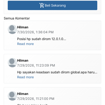
Beli Sekarang
Semua Komentar
Hilman
7/30/2026, 1:36:04 PM
Posisi hp sudah dirom 12.0.1.0
.habis ubl apa perlu flash Rom lagi om.tolong om
Read more
dibantu
Hilman
7/29/2026, 11:23:09 PM
Hp sayakan keadaan sudah dirom global.apa harus
ditest poin dlu bang
Read more
Hilman
7/29/2026, 11:21:00 PM