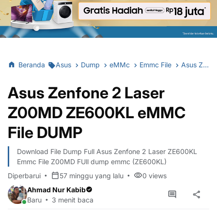
Beranda
Asus
Dump
eMMc
Emmc File
Asus Zenfone 2 Laser Z00MD ZE600KL eMMC File DUMP
Asus Zenfone 2 Laser
Z00MD ZE600KL eMMC
File DUMP
Download File Dump Full Asus Zenfone 2 Laser ZE600KL
Emmc File Z00MD FUll dump emmc (ZE600KL)
Diperbarui
57 minggu yang lalu
0
views
Ahmad Nur Kabib
Baru
3 menit baca