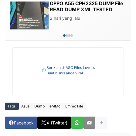
infinix HOT 10S X689 X689B
X689D Scatter Firmware
Mediatek
6 hari yang lalu
…
Beriklan di ASC Files Lovers
Buat bisnis anda viral
Tags:
Asus
Dump
eMMc
Emmc File
Facebook
X (Twitter)