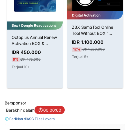
Digital Activation
Box / Dongle Reactivations
Z3X SamSTool Online
Tool Without BOX 1
Octoplus Annual Renew
Tahun Aktivasi
IDR 1.100.000
Activation BOX &
12%
IDR 1.250.000
Dongle
IDR 450.000
Terjual 5+
6%
IDR 475.000
Terjual 10+
Bersponsor
Berakhir dalam
00:00:00
Beriklan di
ASC Files Lovers