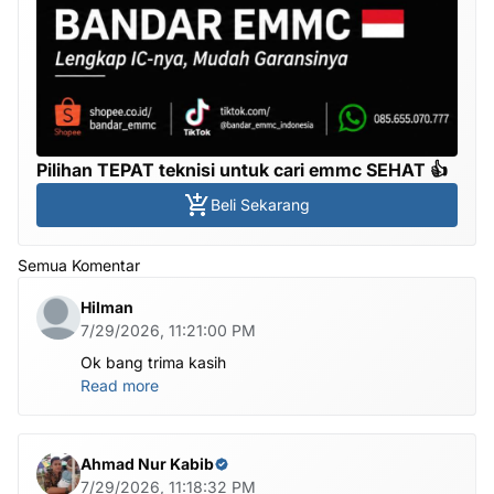
Pilihan TEPAT teknisi untuk cari emmc SEHAT 👍
Beli Sekarang
Semua Komentar
Hilman
7/29/2026, 11:21:00 PM
Ok bang trima kasih
Read more
Ahmad Nur Kabib
7/29/2026, 11:18:32 PM