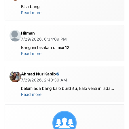
Bisa bang
Read more
Hilman
7/29/2026, 6:34:09 PM
Bang ini bisakan dimiui 12
Read more
Ahmad Nur Kabib
7/29/2026, 2:40:39 AM
belum ada bang kalo build itu, kalo versi ini ada
X1201-M1201ABCDEFGHI-V-OP-260625V1482
Read more