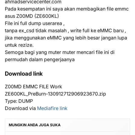
ahmadservicecenter.com
Pada kesempatan ini saya akan membagikan file emmc
asus Z00MD (ZE600KL)
File ini full dump userarea ,
tanpa ex_csd tidak masalah , write full ke eMMC baru ,
jika menggunakan eMMC yang lebih besar jangan lupa
untuk rezize.
Semoga bagi yang muter muter mencari file ini di
permudah dalam pengerjaanya
Download link
Z00MD EMMC FILE Work
ZE600KL_PreBurn-130912712906923670.zip
Type: DUMP
Download via
Mediafire link
MUNGKIN ANDA JUGA SUKA