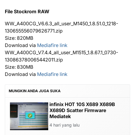
File Stockrom RAW
WW_A400CG_V6.6.3_all_user_M1450_1.8.51.0_1218-
130655556079626771.zip
Size: 820MB
Download via
Mediafire link
WW_A400CG_V7.4.4_all_user_M1515_1.8.67.1_0730-
130863780065442011.zip
Size: 830MB
Download via
Mediafire link
MUNGKIN ANDA JUGA SUKA
infinix HOT 10S X689 X689B
X689D Scatter Firmware
Mediatek
4 hari yang lalu