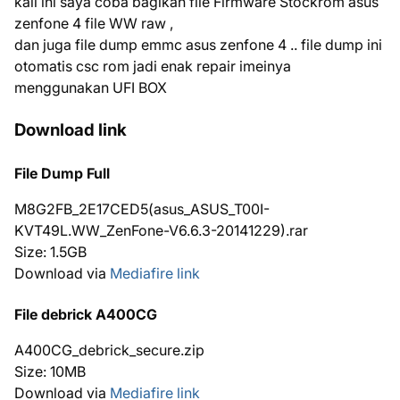
kali ini saya coba bagikan file Firmware Stockrom asus
zenfone 4 file WW raw ,
dan juga file dump emmc asus zenfone 4 .. file dump ini
otomatis csc rom jadi enak repair imeinya
menggunakan UFI BOX
Download link
File Dump Full
M8G2FB_2E17CED5(asus_ASUS_T00I-
KVT49L.WW_ZenFone-V6.6.3-20141229).rar
Size: 1.5GB
Download via
Mediafire link
File debrick A400CG
A400CG_debrick_secure.zip
Size: 10MB
Download via
Mediafire link