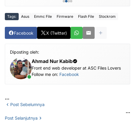
Tags:
Asus
Emmc File
Firmware
Flash File
Stockrom
Facebook
X (Twitter)
Diposting oleh:
Ahmad Nur Kabib
Front end web developer at ASC Files Lovers
Follow me on:
Facebook
...
Post Sebelumnya
...
Post Selanjutnya