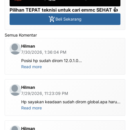
Pilihan TEPAT teknisi untuk cari emmc SEHAT 👍
Beli Sekarang
Semua Komentar
Hilman
7/30/2026, 1:36:04 PM
Posisi hp sudah dirom 12.0.1.0
.habis ubl apa perlu flash Rom lagi om.tolong om
Read more
dibantu
Hilman
7/29/2026, 11:23:09 PM
Hp sayakan keadaan sudah dirom global.apa harus
ditest poin dlu bang
Read more
Hilman