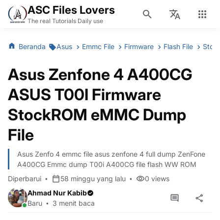
ASC Files Lovers
The real Tutorials Daily use
Beranda
Asus
Emmc File
Firmware
Flash File
Stoc
Asus Zenfone 4 A400CG
ASUS T00I Firmware
StockROM eMMC Dump
File
Asus Zenfo 4 emmc file asus zenfone 4 full dump ZenFone
A400CG Emmc dump T00i A400CG file flash WW ROM
Diperbarui
58 minggu yang lalu
0
views
Ahmad Nur Kabib
Baru
3 menit baca