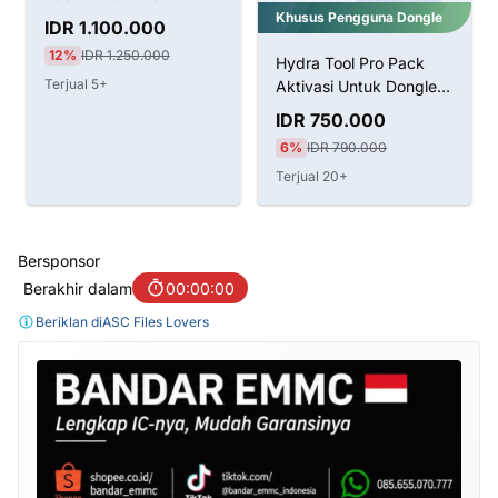
Tahun Aktivasi
Khusus Pengguna Dongle
IDR 1.100.000
12%
IDR 1.250.000
Hydra Tool Pro Pack
Terjual 5+
Aktivasi Untuk Dongle
LifeTime
IDR 750.000
6%
IDR 790.000
Terjual 20+
Bersponsor
Berakhir dalam
00:00:00
Beriklan di
ASC Files Lovers