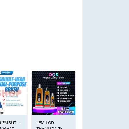
LEMBUT -
LEM LCD
Obeng Set Nepto
 KAWAT
ZHANLIDA T-
5530 5 in 1