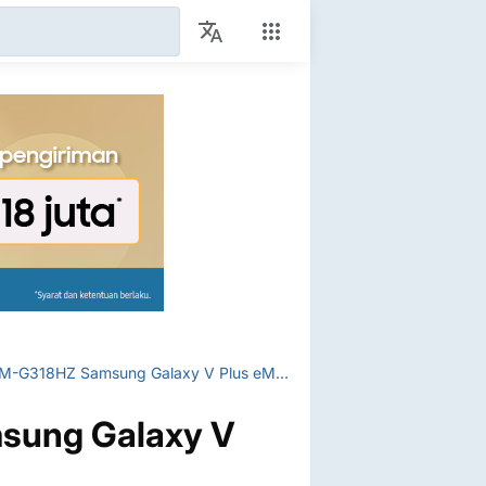
Dump file SM-G318HZ Samsung Galaxy V Plus eMMC File
sung Galaxy V