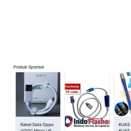
Produk Sponsor
ype
Kabel Data Oppo
KUAS 
VOOC Micro USB
KUAS