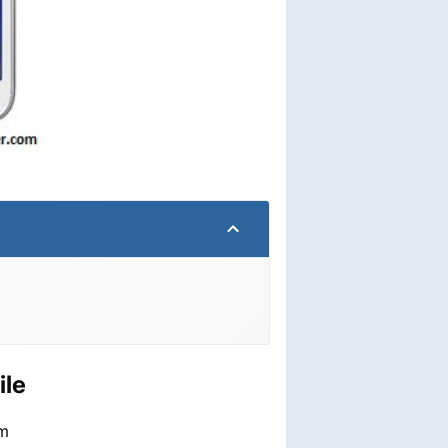
le
om