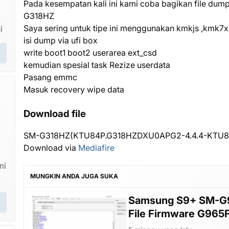
Pada kesempatan kali ini kami coba bagikan file dum
G318HZ
Saya sering untuk tipe ini menggunakan kmkjs ,kmk7
i
isi dump via ufi box
write boot1 boot2 userarea ext_csd
kemudian spesial task Rezize userdata
Pasang emmc
Masuk recovery wipe data
Download file
SM-G318HZ(KTU84P.G318HZDXU0APG2-4.4.4-KTU84
Download via
Mediafire
mi
MUNGKIN ANDA JUGA SUKA
KW
Samsung S9+ SM-G9
File Firmware G965