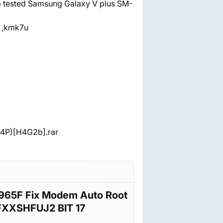
p tested Samsung Galaxy V plus SM-
x ,kmk7u
P)[H4G2b].rar
65F Fix Modem Auto Root
FXXSHFUJ2 BIT 17