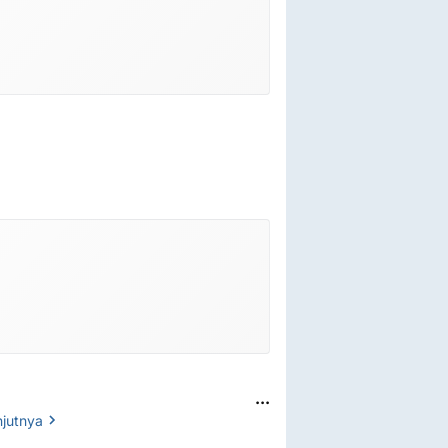
...
njutnya