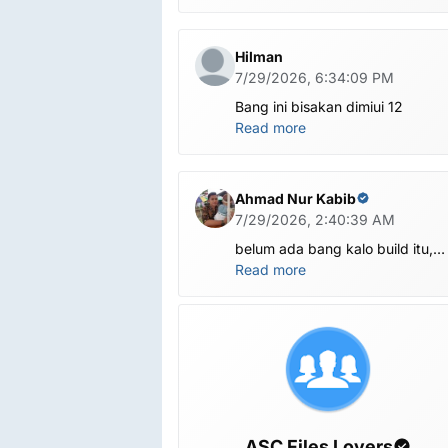
Hilman
7/29/2026, 6:34:09 PM
Bang ini bisakan dimiui 12
Read more
Ahmad Nur Kabib
7/29/2026, 2:40:39 AM
belum ada bang kalo build itu,
kalo versi ini ada X1201-
Read more
M1201ABCDEFGHI-V-OP-
260625V1482
ASC Files Lovers