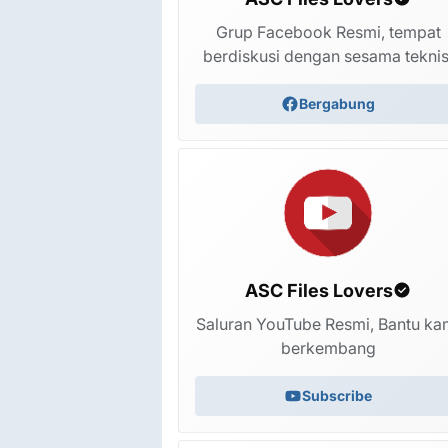
Grup Facebook Resmi, tempat
berdiskusi dengan sesama teknis
Bergabung
ASC Files Lovers
Saluran YouTube Resmi, Bantu ka
berkembang
Firmware S25 Ultra S26 Ultra HDC MT6737 
Subscribe
Replika File Flash StockROM