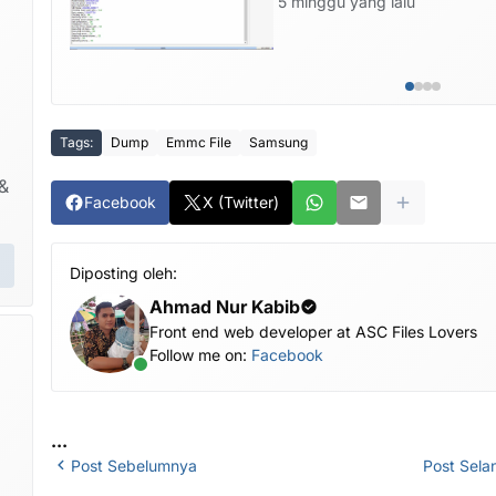
5 minggu yang lalu
Tags:
Dump
Emmc File
Samsung
&
Facebook
X (Twitter)
Diposting oleh:
Ahmad Nur Kabib
Front end web developer at ASC Files Lovers
Follow me on:
Facebook
...
Post Sebelumnya
Post Sela