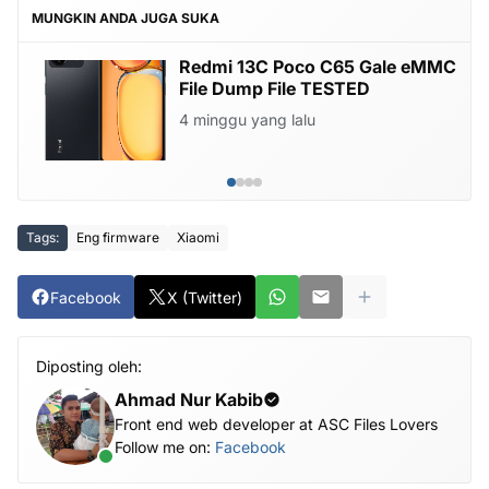
MUNGKIN ANDA JUGA SUKA
13C Poco C65 Gale eMMC
Xiaomi CI
mp File TESTED
ROM CSC E
 yang lalu
4 minggu ya
Tags:
Eng firmware
Xiaomi
Facebook
X (Twitter)
Diposting oleh:
Ahmad Nur Kabib
Front end web developer at ASC Files Lovers
Follow me on:
Facebook