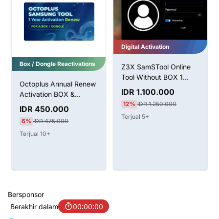
Digital Activation
Box / Dongle Reactivations
Z3X SamSTool Online
Tool Without BOX 1
Octoplus Annual Renew
Tahun Aktivasi
IDR 1.100.000
Activation BOX &
12%
IDR 1.250.000
Dongle
IDR 450.000
Terjual 5+
6%
IDR 475.000
Terjual 10+
Bersponsor
Berakhir dalam
00:00:00