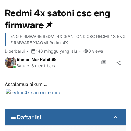
Redmi 4x satoni csc eng
firmware📌
ENG FIRMWARE REDMI 4X (SANTONI) CSC REDMI 4X ENG
FIRMWARE XIAOMI Redmi 4X
Diperbarui
148 minggu yang lalu
0
views
Ahmad Nur Kabib
Baru
3 menit baca
Assalamualaikum ...
Daftar Isi