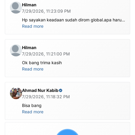
Hilman
7/29/2026, 11:23:09 PM
Hp sayakan keadaan sudah dirom global.apa harus
ditest poin dlu bang
Read more
Hilman
7/29/2026, 11:21:00 PM
Ok bang trima kasih
Read more
Ahmad Nur Kabib
7/29/2026, 11:18:32 PM
Bisa bang
Read more