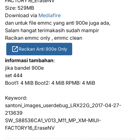
FACTORY16_EraseNV
Size: 529MB
Download via
Mediafire
dan untuk file emmc yang anti 900e juga ada,
Salam hangat terimakasih sudah mampir
Racikan emmc only , emmc clean
Racikan Anti 900e Only
informasi tambahan
:
jika bandel 900e
set 444
Boot1: 4 MiB Boot2: 4 MiB RPMB: 4 MiB
Keyword:
santoni_images_userdebug_LRX22G_2017-04-27-
213639
SW_S88536CA1_V013_M11_MP_XM-MIUI-
FACTORY16_EraseNV