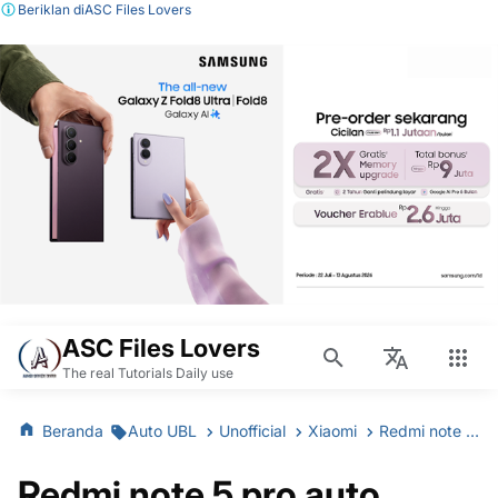
Beriklan di
ASC Files Lovers
ASC Files Lovers
The real Tutorials Daily use
Beranda
Auto UBL
Unofficial
Xiaomi
Redmi note 5 pro auto unlockbootloader buatan sendiri
Redmi note 5 pro auto