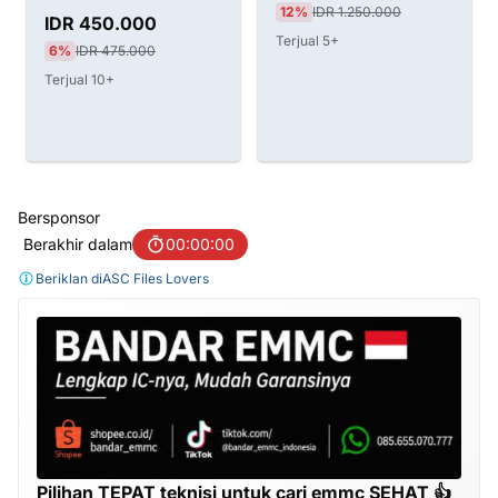
12%
IDR 1.250.000
Dongle
IDR 450.000
Terjual 5+
6%
IDR 475.000
Terjual 10+
Bersponsor
Berakhir dalam
00:00:00
Beriklan di
ASC Files Lovers
Pilihan TEPAT teknisi untuk cari emmc SEHAT 👍