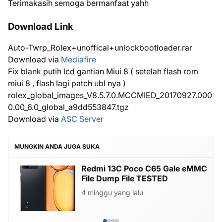
Terimakasih semoga bermanfaat yahh
Download Link
Auto-Twrp_Rolex+unoffical+unlockbootloader.rar
Download via
Mediafire
Fix blank putih lcd gantian Miui 8 ( setelah flash rom
miui 8 , flash lagi patch ubl nya )
rolex_global_images_V8.5.7.0.MCCMIED_20170927.000
0.00_6.0_global_a9dd553847.tgz
Download via
ASC Server
MUNGKIN ANDA JUGA SUKA
Redmi 13C Poco C65 Gale eMMC
File Dump File TESTED
4 minggu yang lalu