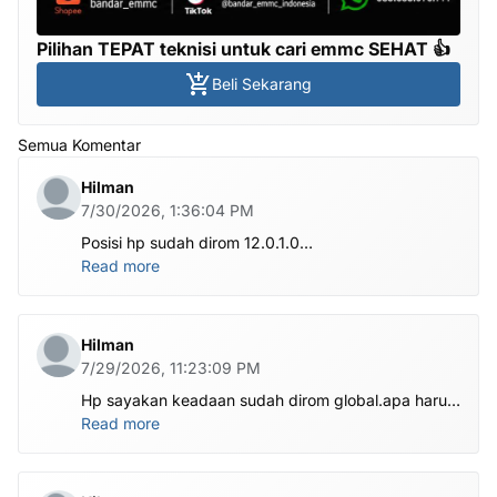
Pilihan TEPAT teknisi untuk cari emmc SEHAT 👍
Beli Sekarang
Semua Komentar
Hilman
7/30/2026, 1:36:04 PM
Posisi hp sudah dirom 12.0.1.0
.habis ubl apa perlu flash Rom lagi om.tolong om
Read more
dibantu
Hilman
7/29/2026, 11:23:09 PM
Hp sayakan keadaan sudah dirom global.apa harus
ditest poin dlu bang
Read more