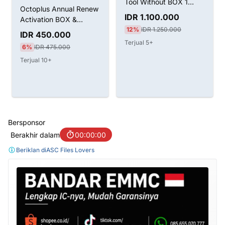
Tool Without BOX 1
Octoplus Annual Renew
Tahun Aktivasi
IDR 1.100.000
Activation BOX &
12%
IDR 1.250.000
Dongle
IDR 450.000
Terjual 5+
6%
IDR 475.000
Terjual 10+
Bersponsor
Berakhir dalam
00:00:00
Beriklan di
ASC Files Lovers