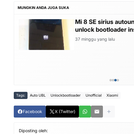
MUNGKIN ANDA JUGA SUKA
er
Mi 8 SE sirius autou
unlock bootloader in
37 minggu yang lalu
Tags:
Auto UBL
Unlockbootloader
Unofficial
Xiaomi
Facebook
X (Twitter)
Diposting oleh: