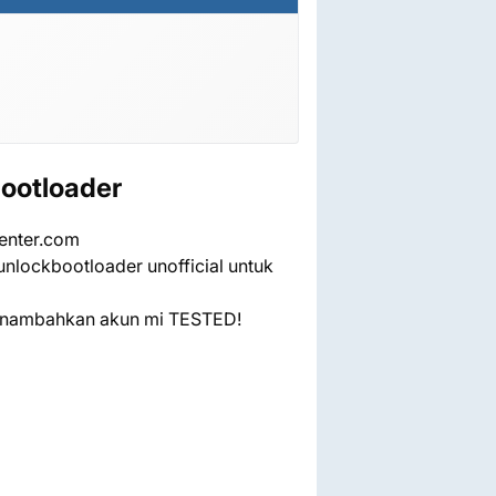
bootloader
enter.com
unlockbootloader unofficial untuk
menambahkan akun mi TESTED!