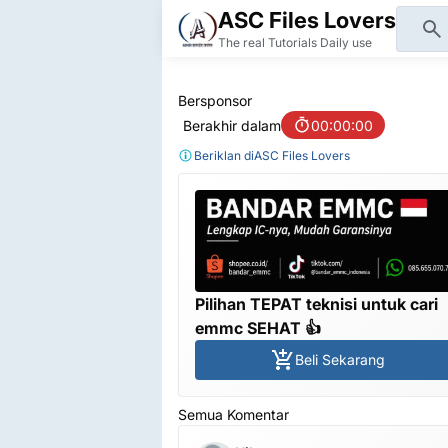
ASC Files Lovers
The real Tutorials Daily use
Bersponsor
Berakhir dalam
00:00:00
Beriklan di
ASC Files Lovers
Pilihan TEPAT teknisi untuk cari
emmc SEHAT 👍
Beli Sekarang
Semua Komentar