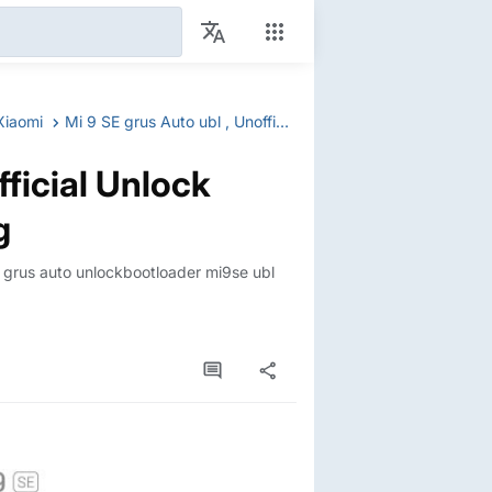
Xiaomi
Mi 9 SE grus Auto ubl , Unofficial Unlock bootloader Without Waiting
fficial Unlock
g
r grus auto unlockbootloader mi9se ubl