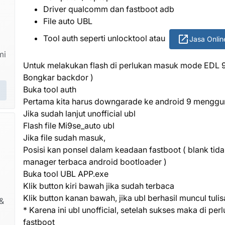
Driver qualcomm dan fastboot adb
File auto UBL
Tool auth seperti unlocktool atau
Jasa Onli
mi
Untuk melakukan flash di perlukan masuk mode EDL 90
Bongkar backdor )
Buka tool auth
Pertama kita harus downgarade ke android 9 menggu
Jika sudah lanjut unofficial ubl
Flash file Mi9se_auto ubl
Jika file sudah masuk,
Posisi kan ponsel dalam keadaan fastboot ( blank tid
manager terbaca android bootloader )
Buka tool UBL APP.exe
Klik button kiri bawah jika sudah terbaca
Klik button kanan bawah, jika ubl berhasil muncul tul
&
* Karena ini ubl unofficial, setelah sukses maka di pe
fastboot