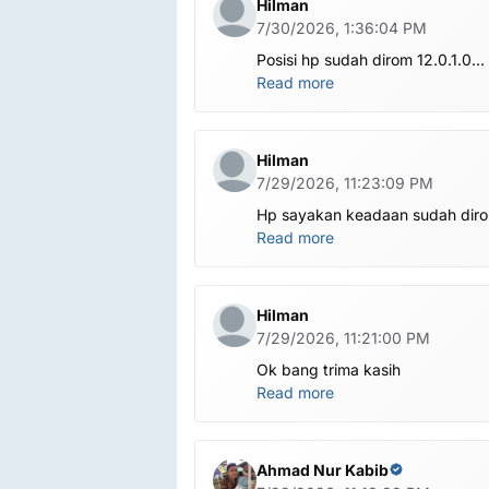
Hilman
7/30/2026, 1:36:04 PM
Posisi hp sudah dirom 12.0.1.0
.habis ubl apa perlu flash Rom la
Read more
om.tolong om dibantu
Hilman
7/29/2026, 11:23:09 PM
Hp sayakan keadaan sudah dir
global.apa harus ditest poin dlu
Read more
bang
Hilman
7/29/2026, 11:21:00 PM
Ok bang trima kasih
Read more
Ahmad Nur Kabib