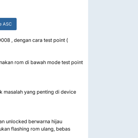
ne ASC
08 , dengan cara test point (
nakan rom di bawah mode test point
ak masalah yang penting di device
isan unlocked berwarna hijau
rlukan flashing rom ulang, bebas