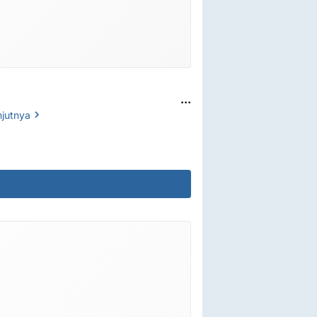
...
njutnya