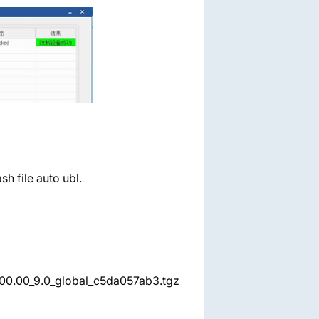
h file auto ubl.
00.00_9.0_global_c5da057ab3.tgz