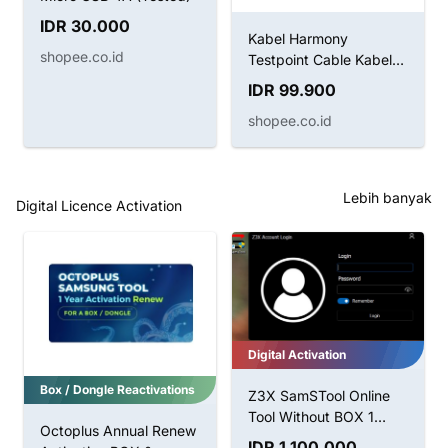
IDR 30.000
Kabel Harmony
shopee.co.id
Testpoint Cable Kabel
Boot Huawei
IDR 99.900
shopee.co.id
Lebih banyak
Digital Licence Activation
Digital Activation
Box / Dongle Reactivations
Z3X SamSTool Online
Tool Without BOX 1
Octoplus Annual Renew
Tahun Aktivasi
IDR 1.100.000