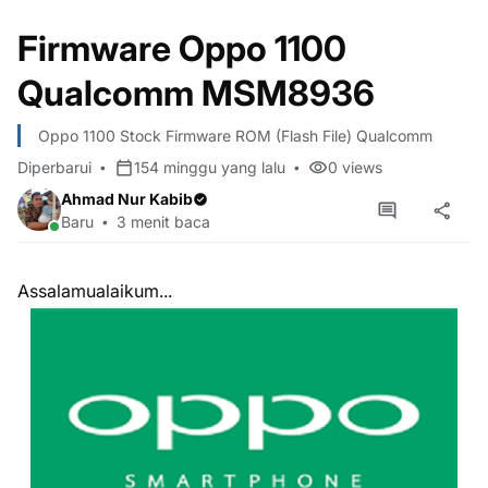
Firmware Oppo 1100
Qualcomm MSM8936
Oppo 1100 Stock Firmware ROM (Flash File) Qualcomm
Diperbarui
154 minggu yang lalu
0
views
Ahmad Nur Kabib
Baru
3 menit baca
Assalamualaikum...