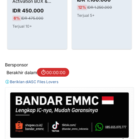
Activation BOX &
12%
IDR 1.250.000
Dongle
IDR 450.000
Terjual 5+
6%
IDR 475.000
Terjual 10+
Bersponsor
Berakhir dalam
00:00:00
Beriklan di
ASC Files Lovers