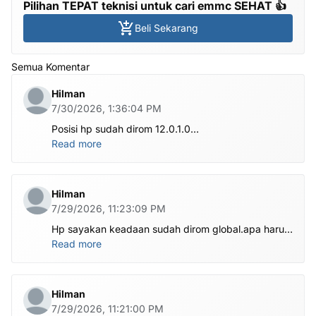
Pilihan TEPAT teknisi untuk cari emmc SEHAT 👍
Beli Sekarang
Semua Komentar
Hilman
7/30/2026, 1:36:04 PM
Posisi hp sudah dirom 12.0.1.0
.habis ubl apa perlu flash Rom lagi om.tolong om
Read more
dibantu
Hilman
7/29/2026, 11:23:09 PM
Hp sayakan keadaan sudah dirom global.apa harus
ditest poin dlu bang
Read more
Hilman
7/29/2026, 11:21:00 PM