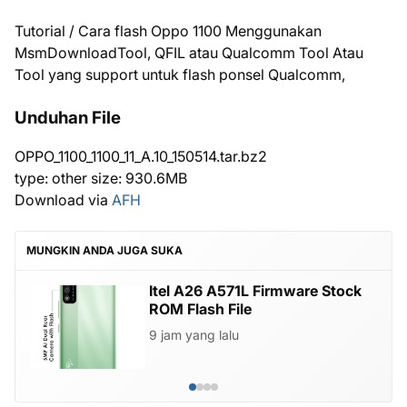
Tutorial / Cara flash Oppo 1100 Menggunakan
MsmDownloadTool, QFIL atau Qualcomm Tool Atau
Tool yang support untuk flash ponsel Qualcomm,
Unduhan File
OPPO_1100_1100_11_A.10_150514.tar.bz2
type: other size: 930.6MB
Download via
AFH
MUNGKIN ANDA JUGA SUKA
Itel A26 A571L Firmware Stock
ROM Flash File
9 jam yang lalu